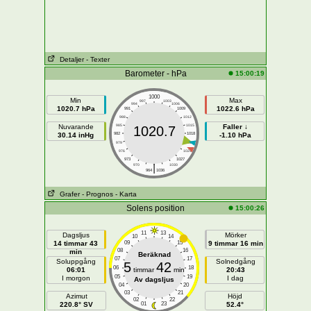
Detaljer
- Texter
Barometer - hPa
15:00:19
1000
Min
Max
997
1003
994
1006
1020.7 hPa
1022.6 hPa
991
1009
988
1012
Nuvarande
985
1015
Faller ↓
1020.7
30.14 inHg
982
1018
-1.10 hPa
979
1021
976
1024
973
1027
|
970
1030
964
1036
Grafer
- Prognos
- Karta
Solens position
15:00:26
11
13
Dagsljus
Mörker
10
14
14 timmar 43
09
15
9 timmar 16 min
08
16
min
Beräknad
07
17
Soluppgång
Solnedgång
5
42
06
18
06:01
timmar
min
20:43
05
19
I morgon
I dag
Av dagsljus
04
20
03
21
Azimut
Höjd
02
22
220.8° SV
01
23
52.4°