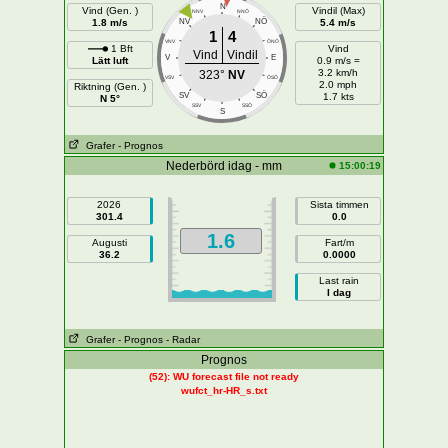
N
Vind (Gen. )
Vindil (Max)
NNV
NNÖ
NÖ
1.8 m/s
NV
5.4 m/s
1
4
VNV
ÖNÖ
1 Bft
Vind
Vind
Vindil
V
E
Lätt luft
0.9 m/s =
3.2 km/h
323°
NV
VSV
ÖSÖ
2.0 mph
Riktning (Gen. )
SÖ
SV
1.7 kts
N 5°
SSV
SSÖ
S
Grafer
- Prognos
Nederbörd idag - mm
15:00:19
2026
Sista timmen
301.4
0.0
1.6
Augusti
Fart/m
36.2
0.0000
Last rain
I dag
Grafer
- Prognos
- Radar
Prognos
(52): WU forecast file not ready
wufct_hr-HR_s.txt