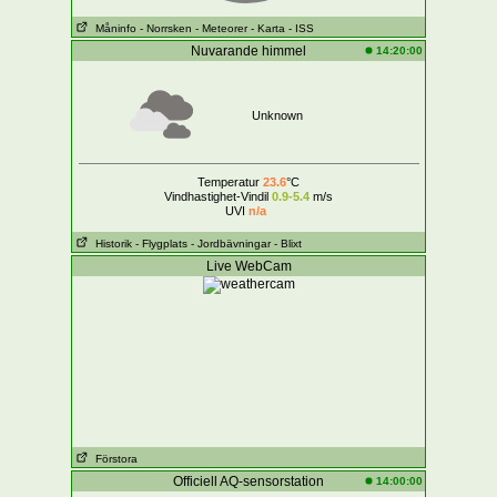
Måninfo
- Norrsken
- Meteorer
- Karta
- ISS
Nuvarande himmel
14:20:00
Unknown
Temperatur
23.6
°C
Vindhastighet-Vindil
0.9-5.4
m/s
UVI
n/a
Historik
- Flygplats
- Jordbävningar
- Blixt
Live WebCam
Förstora
Officiell AQ-sensorstation
14:00:00