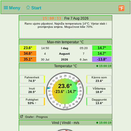
Meny
Start
°F
15:00:33
Fre 7 Aug 2026
Rano ujutro pljuskovi. Najniža temperatura 14°C. Vjetar slab i
promjenjiva smjera. Mogućnost kiše 70%.
Max-min temperatur °C
23.6°
14.7°
14:50
I dag
05:20
34.6°
14.7°
4
Augusti
7
35.1°
-13.8°
30 Jul
2026
6 Jan
Temperatur °C
15:00:19
20
19
21
Fahrenheit
Känns som
18
22
74.5°
23.6°
17
23
16
23.6°
24
15
25
Inuti
Våtlampa
↑
23.6°
↓
14.7°
14
26
28.5°
18.0°
13
27
12
28
Fuktighet
Daggpunkt
11
29
53% ↑
13.6°
10
30
|
9
31
8
32
Grafer
- Prognos
Vind | Vindil - m/s
15:00:19