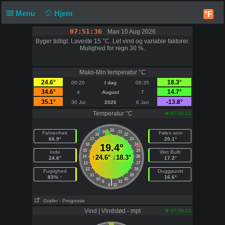
Menu
Hjem
°F
07:51:36
Man 10 Aug 2026
Byger tidligt. Laveste 15 °C. Let vind og variable faktorer.
Mulighed for regn 30 %.
Maks-Min temperatur °C
24.6°
18.3°
00:20
I dag
06:35
34.6°
14.7°
4
August
7
35.1°
-13.8°
30 Jul
2026
6 Jan
Temperatur °C
07:50:21
20
19
21
Fahrenheit
Føles som
18
22
66.9°
20.1°
17
23
16
19.4°
24
15
25
Inde
Wet Bulb
↑
24.6°
↓
18.3°
14
26
24.6°
17.2°
13
27
12
28
Fugtighed
Duggpunkt
11
29
83% ↑
16.6°
10
30
|
9
31
8
32
Grafer
- Prognose
Vind | Vindstød - mpt
07:50:21