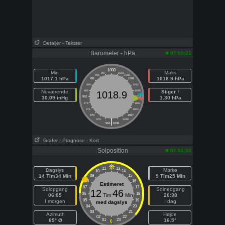
Detaljer
- Tekster
Barometer - hPa
07:50:21
1000
Min
Maks
997
1003
994
1006
1017.1 hPa
1018.9 hPa
991
1009
988
1012
Nuværende
985
1015
Stiger ↑
1018.9
30.09 inHg
982
1018
1.30 hPa
979
1021
976
1024
973
1027
|
970
1030
964
1036
Grafer
- Prognose
- Kort
Solposition
07:51:30
11
13
Dagslys
Mørke
10
14
14 Tim34 Min
09
15
9 Tim25 Min
08
16
Estimeret
07
17
Solopgang
Solnedgang
12
46
06
18
06:05
Tim
Min
20:38
05
19
I morgen
I dag
med dagslys
04
20
03
21
Azimuth
Højde
02
22
85° Ø
01
23
16.5°