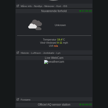
Måne info
- Nordlys
- Meteorer
- Kort
- ISS
Nuværende forhold
07:20:00
Unknown
Temperatur
19.4
°C
Vind-Vindstød
0-11
mph
UVI
n/a
Historie
- Lufthavn
- Jordskælv
- Lyn
Live WebCam
Forstørre
Officiel AQ sensor station
06:00:00