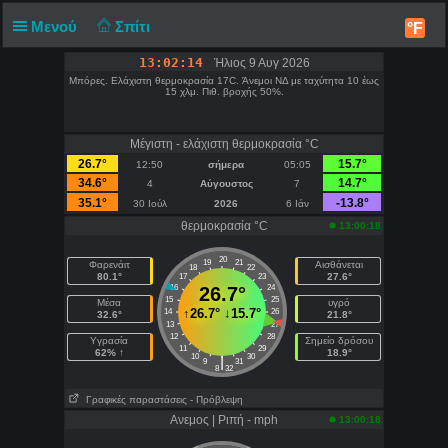
Μενού
Σπίτι
°F
13:02:15
Ήλιος 9 Αυγ 2026
Μπόρες. Ελάχιστη θερμοκρασία 17C. Άνεμοι ΝΔ με ταχύτητα 10 έως
15 χλμ. Πιθ. βροχής 50%.
Μέγιστη - ελάχιστη θερμοκρασία °C
26.7°
15.7°
12:50
σήμερα
05:05
34.6°
14.7°
4
Αύγουστος
7
35.1°
-13.8°
30 Ιούλ
2026
6 Ιάν
θερμοκρασία °C
13:00:18
20
19
21
Φαρενάιτ
Αισθάνεται
18
22
80.1°
27.6°
17
23
16
26.7°
24
15
25
Μέσα
υγρό
↑
26.7°
↓
15.7°
14
26
32.6°
21.8°
13
27
12
28
Υγρασία
Σημείο δρόσου
11
29
62% ↑
18.9°
10
30
|
9
31
8
32
Γραφικές παραστάσεις
- Πρόβλεψη
Ανεμος | Ριπή - mph
13:00:18