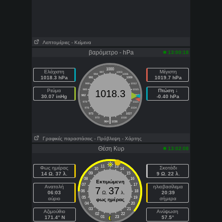
Λεπτομέριες
- Κείμενα
βαρόμετρο - hPa
13:00:18
1000
Ελάχιστη
Μέγιστη
997
1003
994
1006
1018.3 hPa
1019.7 hPa
991
1009
988
1012
Ρεύμα
985
1015
Πτώση ↓
1018.3
30.07 inHg
982
1018
-0.40 hPa
979
1021
976
1024
973
1027
|
970
1030
964
1036
Γραφικές παραστάσεις
- Πρόβλεψη
- Χάρτης
Θέση Κυρ
13:02:08
11
13
Φως ημέρας
Σκοτάδι
10
14
14 Ω. 37 λ.
09
15
9 Ω. 22 λ.
08
16
Εκτιμώμενη
07
17
Ανατολή
ηλιοβασίλεμα
7
37
06
18
06:03
Ω.
λ.
20:39
05
19
αύριο
σήμερα
φως ημέρας
04
20
03
21
Aζιμούθιο
Ανύψωση
02
22
171.4° N
01
23
57.5°