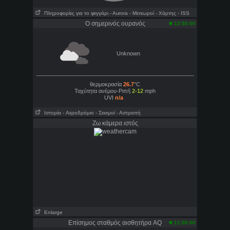
Πληροφορίες για το φεγγάρι
- Αυrora
- Μετεωροί
- Χάρτης
- ISS
Ο σημερινός ουρανός
12:50:00
Unknown
θερμοκρασία
26.7
°C
Ταχύτητα ανέμου-Ριπή
2-12
mph
UVI
n/a
Ιστορία
- Aεροδρόμιο
- Σεισμοί
- Αστραπή
Ζω κάμερα ιστός
Enlarge
Επίσημος σταθμός αισθητήρα AQ
11:00:00