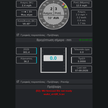
V
Ανεμος (Μ.)
Ριπή (Μέγιστη)
VVD
VVA
2.4 mph
VD
VA
12.0 mph
2
3
DVD
AVA
1 Bft
Ανεμος
Ανεμος
Ριπή
D
E
Φως αέρα
2.0 mph =
3.2 km/h
59°
AVA
DND
ANA
0.9 m/s
Κατεύθυνση (Μ.)
ND
NA
1.7 kts
VA 45°
NND
NNA
N
Γραφικές παραστάσεις
- Πρόβλεψη
Βροχόπτωση σήμερα - mm
13:00:18
2026
Τελευταία ώρα
301.4
0.0
0.0
Αύγουστος
Τιμή/λ
36.2
0.0000
Last rain
07-08-2026
Γραφικές παραστάσεις
- Πρόβλεψη
- Ραντάρ
Πρόβλεψη
(52): WU forecast file not ready
wufct_el-GR_h.txt