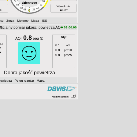
04
20
dziennego
03
21
t
Wysokość
02
22
SE
01
23
46.8°
ycu
- Zorza
- Meteory
- Mapa
- ISS
ficjalny pomiar jakości powietrza AQ
08:00:00
0.8
AQI
:
AQI:
eea
ld
0.1
o3
s
0.8
pm10
y
0.8
pm25
Dobra jakość powietrza
owietrza
- Pełen rozmiar
- Mapa
Kredyty, kontakt i . . .