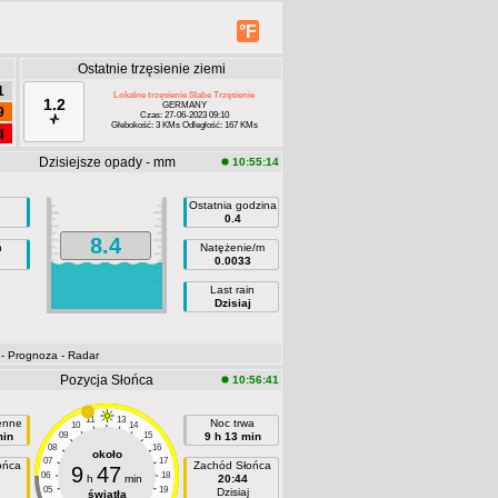
°F
Ostatnie trzęsienie ziemi
1
Lokalne trzęsienie Slabe Trzęsienie
1.2
GERMANY
9
Czas: 27-06-2023 09:10
Głebokość: 3 KMs Odległość: 167 KMs
4
Dzisiejsze opady - mm
10:55:14
Ostatnia godzina
0.4
8.4
ń
Natężenie/m
0.0033
Last rain
Dzisiaj
- Prognoza
- Radar
Pozycja Słońca
10:56:41
11
13
ienne
Noc trwa
10
14
min
09
15
9 h 13 min
08
16
około
07
17
ońca
Zachód Słońca
9
47
06
18
h
min
20:44
05
19
Dzisiaj
światła