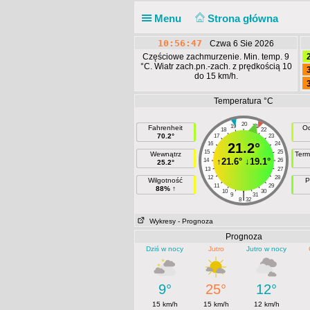
Menu
Strona główna
10:56:48
Czwa 6 Sie 2026
Częściowe zachmurzenie. Min. temp. 9
°C. Wiatr zach.pn.-zach. z prędkością 10
do 15 km/h.
Temperatura °C
20
19
21
Fahrenheit
Od
18
22
70.2°
17
23
16
21.2°
24
15
25
Wewnątrz
Term
↑
21.6°
↓
19.1°
14
26
25.2°
13
27
12
28
Wilgotność
P
11
29
88% ↑
10
30
|
9
31
8
32
Wykresy
- Prognoza
Prognoza
Dziś w nocy
Jutro
Jutro w nocy
9°
25°
12°
15 km/h
15 km/h
12 km/h