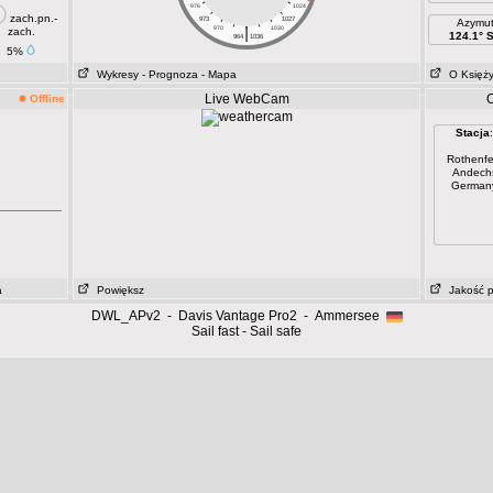
976
1024
zach.pn.-
973
1027
Azymu
|
970
1030
zach.
124.1° 
964
1036
5%
Wykresy
- Prognoza
- Mapa
O Księż
Live WebCam
O
Offline
Stacja
:
Rothenfe
Andech
German
a
Powiększ
Jakość p
DWL_APv2 - Davis Vantage Pro2 - Ammersee
Sail fast - Sail safe