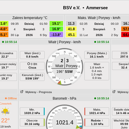
BSV e.V. • Ammersee
Zakres temperatury °C
Maks. Wiatr | Porywy - km/h
21.6°
19.1°
11.3
16.
09:35
Dzisiaj
01:50
02:35
Dzisiaj
00:10
34.6°
16.9°
41.8
57.
4
Sierpień
3
5
Sierpień
5
35.1°
-13.8°
45.1
64.
30 Lip
2026
6 Sty
11 Lut
2026
2 Sty
Wiatr | Porywy - km/h
10:55:14
10:55:14
N
czuwalna
Wiatr (śred.)
Porywy (Maks.)
2026
NNW
NNE
22.2°
0.8 km/h
NW
NE
16.1 km/h
297.6
2
3
WNW
ENE
ometr mokry
0 Bft
Wiatr
Sierpie
Wiatr
Porywy
W
E
19.7°
Cisza
1.6 km/h =
32.4
0.4 m/s
196°
SSW
WSW
ESE
1.0 mph
unkt rosy
Kierunek (śred.)
SW
SE
0.9 kts
19.2°
SSW 199°
SSW
SSE
S
Wykresy
- Prognoza
Wykresy
Barometr - hPa
Offline
10:55:14
Czwartek
1000
Min.
Maks.
Światło dz
997
1003
994
1006
1020.2 hPa
1021.4 hPa
14 h 46 
991
1009
988
1012
22°
Obecnie
985
1015
Rośnie ↑
Wschód Sł
1021.4
30.16 inHg
982
1018
1.10 hPa
05:59
19 km/h
Jutro
979
1021