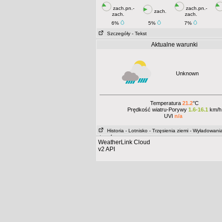
zach.pn.-
zach.pn.-
zach.
zach.
zach.
6%
5%
7%
Szczegóły
- Tekst
Aktualne warunki
Unknown
Temperatura
21.2
°C
Prędkość wiatru-Porywy
1.6-16.1
km/h
UVI
n/a
Historia
- Lotnisko
- Trzęsienia ziemi
- Wyładowani
atmosferyczne
WeatherLink Cloud
v2 API