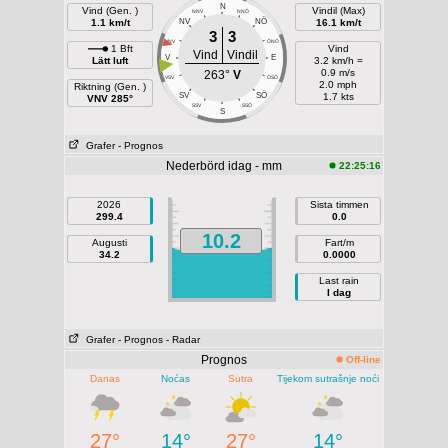
N
Vind (Gen. )
Vindil (Max)
NNV
NNÖ
NÖ
1.1 km/t
NV
16.1 km/t
3
3
VNV
ÖNÖ
1 Bft
Vind
Vind
Vindil
V
E
Lätt luft
3.2 km/h =
0.9 m/s
263°
V
VSV
ÖSÖ
2.0 mph
Riktning (Gen. )
SÖ
SV
1.7 kts
VNV 285°
SSV
SSÖ
S
Grafer
- Prognos
Nederbörd idag - mm
22:25:16
2026
Sista timmen
299.4
0.0
10.2
Augusti
Fart/m
34.2
0.0000
Last rain
I dag
Grafer
- Prognos
- Radar
Prognos
Off-line
Danas
Noćas
Sutra
Tijekom sutrašnje noći
27°
14°
27°
14°