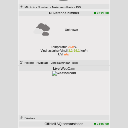
Måninfo
- Norrsken
- Meteorer
- Karta
- ISS
Nuvarande himmel
22:20:00
Unknown
Temperatur
20.9
°C
Vindhastighet-Vindil
3.2-16.1
km/h
UVI
n/a
Historik
- Flygplats
- Jordbävningar
- Blixt
Live WebCam
Förstora
Officiell AQ-sensorstation
21:00:00