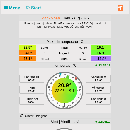
Meny
Start
°F
22:25:48
Tors 6 Aug 2026
Rano ujutro pljuskovi. Najniža temperatura 14°C. Vjetar slab i
promjenjiva smjera. Mogućnost kiše 70%.
Max-min temperatur °C
22.9°
19.1°
17:05
I dag
01:50
34.6°
16.9°
4
Augusti
3
35.1°
-13.8°
30 Jul
2026
6 Jan
Temperatur °C
22:25:16
20
19
21
Fahrenheit
Känns som
18
22
69.6°
22.0°
17
23
16
20.9°
24
15
25
Inuti
Våtlampa
↑
22.9°
↓
19.1°
14
26
26.4°
19.7°
13
27
12
28
Fuktighet
Daggpunkt
11
29
88% ↑
19.0°
10
30
|
9
31
8
32
Grafer
- Prognos
Vind | Vindil - km/t
22:25:16