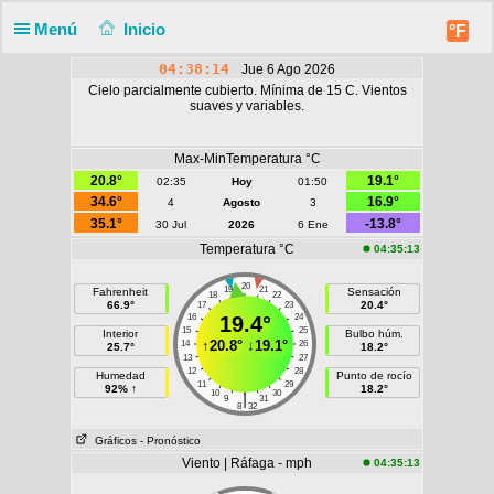
Menú
Inicio
°F
04:38:14
Jue 6 Ago 2026
Cielo parcialmente cubierto. Mínima de 15 C. Vientos
suaves y variables.
Max-MinTemperatura °C
20.8°
19.1°
02:35
Hoy
01:50
34.6°
16.9°
4
Agosto
3
35.1°
-13.8°
30 Jul
2026
6 Ene
Temperatura °C
04:35:13
20
19
21
Fahrenheit
Sensación
18
22
66.9°
20.4°
17
23
16
19.4°
24
15
25
Interior
Bulbo húm.
↑
20.8°
↓
19.1°
14
26
25.7°
18.2°
13
27
12
28
Humedad
Punto de rocío
11
29
92% ↑
18.2°
10
30
|
9
31
8
32
Gráficos
- Pronóstico
Viento | Ráfaga - mph
04:35:13