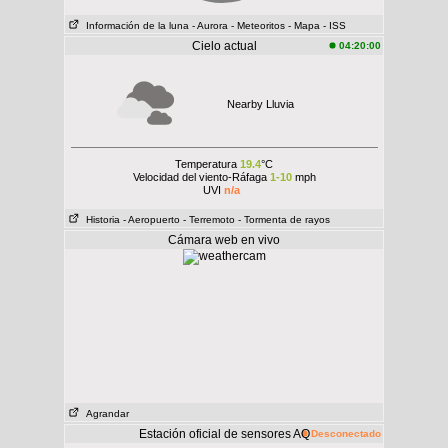
Información de la luna
- Aurora
- Meteoritos
- Mapa
- ISS
Cielo actual
04:20:00
Nearby Lluvia
Temperatura
19.4
°C
Velocidad del viento-Ráfaga
1-10
mph
UVI
n/a
Historia
- Aeropuerto
- Terremoto
- Tormenta de rayos
Cámara web en vivo
Agrandar
Estación oficial de sensores AQ
Desconectado