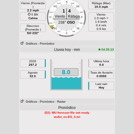
N
Viento (Promedio
Ráfaga (Max)
NNO
NNE
)
NO
NE
10.0 mph
1
4
2.2 mph
ONO
ENE
0 Bft
Viento
Viento
Ráfaga
O
E
Calma
1.0 mph =
1.6 km/h
238°
OSO
OSO
ESE
0.4 m/s
Direccion
SO
SE
0.9 kts
(Promedio )
SSO
SSE
SO 232°
S
Gráficos
- Pronóstico
Lluvia hoy - mm
04:35:13
2026
Ultima hora
297.2
0.0
8.0
Agosto
Tasa de lluvia/m
32.0
0.0000
Last rain
Hoy
Gráficos
- Pronóstico
- Radar
Pronóstico
(52): WU forecast file not ready
wufct_es-ES_h.txt