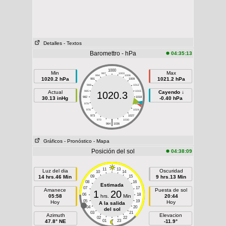
Detalles
- Textos
Baromettro - hPa
04:35:13
1000
Min
Max
997
1003
994
1006
1020.2 hPa
1021.2 hPa
991
1009
988
1012
Actual
985
1015
Cayendo ↓
1020.3
30.13 inHg
982
1018
-0.40 hPa
979
1021
976
1024
973
1027
|
970
1030
964
1036
Gráficos
- Pronóstico
- Mapa
Posición del sol
04:38:09
11
13
Luz del dia
Oscuridad
10
14
14 hrs.46 Min
09
15
9 hrs.13 Min
08
16
Estimada
07
17
Amanece
Puesta de sol
1
20
06
18
05:58
hrs.
Min
20:44
05
19
Hoy
Hoy
A la salida
04
20
del sol
03
21
Azimuth
Elevacion
02
22
47.8° NE
01
23
-11.9°