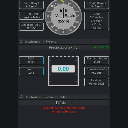
N
Vent (Moy.)
Rafale (Maxi.)
NNO
NNE
6.4 mph
NO
NE
10.0 mph
5
9
ONO
ENE
2 Bft
Vent
Vent
Rafale
O
E
Légère brise
5.0 mph =
8.0 km/h
355°
N
OSO
ESE
2.2 m/s
Direction (Moy.)
SO
SE
4.3 kts
N 355°
SSO
SSE
S
Graphiques
- Prévisions
Précipitations - inch
11:05:15
2026
Dernière heure
11.87
0.00
0.00
Août
Intensité mm/m
1.43
0.0000
Last rain
07-08-2026
Graphiques
- Prévisions
- Radar
Prévisions
(52): WU forecast file not ready
wufct_fr-FR_e.txt