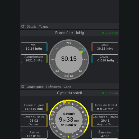
Détails
- Textes
Baromètre - inHg
11:05:15
29.5
Mini.
Maxi.
30.14 inHg
30.16 inHg
29.0
30.0
Actuellement
Chute ↓
30.15
1021.0 hPa
28.5
30.5
-0.010 inHg
28.0
31.0
|
27.5
31.5
Graphiques
- Prévisions
- Carte
Cycle du soleil
11:07:44
11
13
Durée du jour
Durée de la Nuit
10
14
14 H 40 min
09
15
9 H 19 min
08
16
Estimé:
07
17
Lever du soleil
Coucher du soleil
9
33
06
18
06:02
H
min
20:41
05
19
Demain
Aujourd'hui
de lumière
04
20
03
21
Azimut
Élévation
02
22
127.8° SE
01
23
47.8°