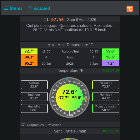
Menu
Accueil
°C
11:07:51
Sam 8 Août 2026
Ciel plutôt dégagé. Quelques chaleurs. Maximales :
28 °C. Vents NNE soufflant de 10 à 15 km/h.
Maxi. Mini. Température °F
72.7°
59.0°
11:05
Aujourd'hui
06:35
94.3°
58.5°
4
Août
7
95.2°
7.2°
30 Jul
2026
6 Jan
Température °F
11:05:15
60
58
62
Celsius
Ressenti
56
64
22.6°
72.8°
54
66
52
72.6°
68
50
70
Intérieur
Humidex
↑
72.7°
↓
59.0°
48
72
81.2°
64.9°
46
74
44
76
Humidité
Point de rosée
42
78
62% ↑
58.9°
40
80
|
38
82
36
84
Graphiques
- Prévisions
Vent | Rafale - mph
11:05:15