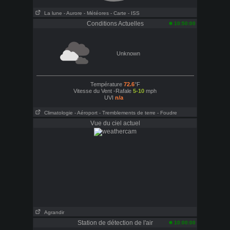
La lune
- Aurore
- Météores
- Carte
- ISS
Conditions Actuelles
10:50:00
Unknown
Température
72.6
°F
Vitesse du Vent -Rafale
5-10
mph
UVI
n/a
Climatologie
- Aéroport
- Tremblements de terre
- Foudre
Vue du ciel actuel
Agrandir
Station de détection de l'air
10:00:00