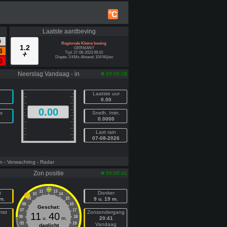
°C
Laatste aardbeving
9
Regionale Kleine beving
1.2
GERMANY
6
Tijd: 27-06-2023 09:10
Diepte: 3 KMs Afstand: 104 Mijlen
0
Neerslag Vandaag - in
09:00:18
Laatste uur
0.00
0.00
s
Snelh. /min.
0.0000
Last rain
07-08-2026
n
- Verwachting
- Radar
Zon positie
09:00:41
11
13
t
Donker
10
14
 m.
09
15
9 u. 19 m.
08
16
Geschat:
07
17
mst
Zonsondergang
11
40
06
18
u.
m.
20:41
05
19
n
Vandaag
daglicht