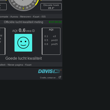
04
20
03
21
h
Elevatie hoek
02
22
O
01
23
28.3°
ormatie
- Aurora
- Meteoren
- Kaart
- ISS
Officiële lucht kwaliteit meting
07:00:00
0.6
:
AQI
:
AQI:
eea
ld
0.1
o3
s
0.5
pm10
y
0.6
pm25
Goede lucht kwaliteit
iteit
- Niewe pagina
- Kaart
Credits, contact en . . .