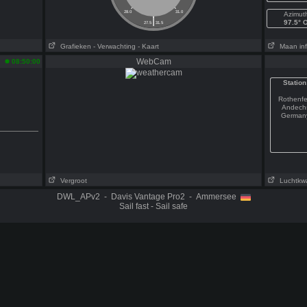
28.0
31.0
Azimut
|
97.5° 
27.5
31.5
Grafieken
- Verwachting
- Kaart
Maan inf
WebCam
08:50:00
Station
Rothenfe
Andech
German
Vergroot
Luchtkwal
DWL_APv2 - Davis Vantage Pro2 - Ammersee
Sail fast - Sail safe