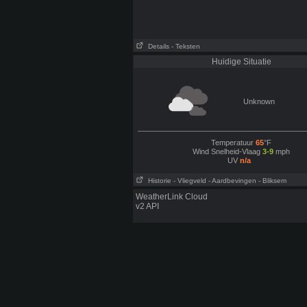
Details
- Teksten
Huidige Situatie
Unknown
Temperatuur
65
°F
Wind Snelheid-Vlaag
3-9
mph
UV
n/a
Historie
- Vliegveld
- Aardbevingen
- Bliksem
WeatherLink Cloud
v2 API