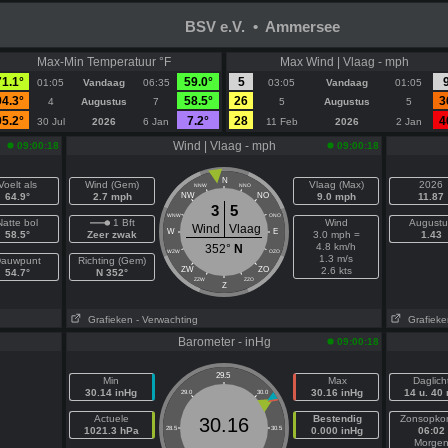
BSV e.V. • Ammersee
Max-Min Temperatuur °F
Max Wind | Vlaag - mph
71.1°
59.0°
5
01:05
Vandaag
06:35
03:05
Vandaag
01:05
94.3°
58.5°
26
3
4
Augustus
7
5
Augustus
5
95.2°
7.2°
28
4
30 Jul
2026
6 Jan
11 Feb
2026
2 Jan
Wind | Vlaag - mph
09:00:18
09:00:18
N
Voelt als
Wind (Gem)
Vlaag (Max)
2026
NNW
NNO
64.9°
2.7 mph
NW
NO
9.0 mph
11.87
3
5
WNW
ONO
Natte bol
1 Bft
Wind
Augustu
Wind
Vlaag
W
E
58.5°
Zeer zwak
3.0 mph =
1.43
4.8 km/h
352°
N
WZW
OZO
1.3 m/s
auwpunt
Richting (Gem)
ZW
ZO
2.6 kts
54.7°
N 352°
ZZW
ZZO
Z
Grafieken
- Verwachting
Grafieke
Barometer - inHg
09:00:18
29.5
Min
Max
Daglich
30.14 inHg
30.16 inHg
14 u. 40
29.0
30.0
Actuele
Bestendig
Zonsopko
30.16
1021.3 hPa
28.5
30.5
0.000 inHg
06:02
Morge