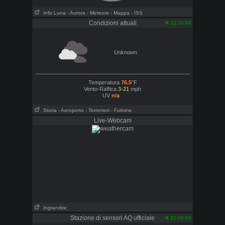
Info Luna
- Aurora
- Meteore
- Mappa
- ISS
Condizioni attuali
22:20:00
Unknown
Temperatura
76.5
°F
Vento-Raffica
3-21
mph
UV
n/a
Storia
- Aeroporto
- Terremoti
- Fulmine
Live-Webcam
Ingrandire
Stazione di sensori AQ ufficiale
21:00:00