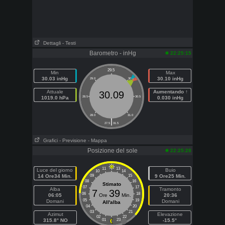
Dettagli
- Testi
Barometro - inHg
22:25:15
29.5
Min
Max
30.03 inHg
30.10 inHg
29.0
30.0
Attuale
Aumentando ↑
30.09
1019.0 hPa
28.5
30.5
0.030 inHg
28.0
31.0
|
27.5
31.5
Grafici
- Previsione
- Mappa
Posizione del sole
22:25:28
11
13
Luce del giorno
Buio
10
14
14 Ore34 Min.
09
15
9 Ore25 Min.
08
16
Stimato
07
17
Alba
Tramonto
7
39
06
18
06:05
Ore
Min.
20:36
05
19
Domani
Domani
All'alba
04
20
03
21
Azimut
Elevazione
02
22
315.8° NO
01
23
-15.5°