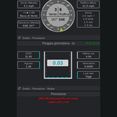
N
Vento (Media)
Raffica (Max)
NNO
NNE
3.1 mph
NO
NE
21.0 mph
3
6
ONO
ENE
1 Bft
Vento
Vento
Raffica
O
E
Bava di Vento
3.0 mph =
4.8 km/h
167°
SSE
OSO
ESE
1.3 m/s
Direzione (Media)
SW
SE
2.6 kts
SSE 167°
SSW
SSE
S
Grafici
- Previsione
Pioggia giornaliera - in
22:25:15
2026
Ultima ora
11.90
0.00
0.03
Agosto
Velocità/m
1.46
0.0000
Last rain
Oggi
Grafici
- Previsione
- Radar
Previsione
(52): WU forecast file not ready
wufct_it-IT_e.txt