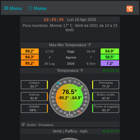
Menu
Home
°C
22:25:35
Lun 10 Ago 2026
Poco nuvoloso. Minime 17° C. Venti da OSO, da 10 a 15
km/h.
Max-Min Temperatura °F
89.2°
64.9°
17:05
Oggi
06:35
94.3°
58.5°
4
Agosto
7
95.2°
7.2°
30 Lug
2026
6 Gen
Temperatura °F
22:25:15
70
68
72
Celsius
Percepita
66
74
24.7°
77.4°
64
76
62
76.5°
78
60
80
Interna
Bulbo umido
↑
89.2°
↓
64.9°
58
82
91.8°
67.5°
56
84
54
86
Umidità
Punto di rugiada
52
88
59% ↑
61.3°
50
90
|
48
92
46
94
Grafici
- Previsione
Vento | Raffica - mph
22:25:15