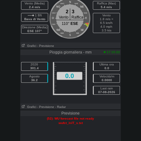
N
Vento (Media)
Raffica (Max)
NNO
NNE
2.4 m/s
NO
NE
5.4 m/s
2
3
ONO
ENE
1 Bft
Vento
Vento
Raffica
O
E
Bava di Vento
1.8 m/s =
6.5 km/h
110°
ESE
OSO
ESE
4.0 mph
Direzione (Media)
SW
SE
3.5 kts
ESE 107°
SSW
SSE
S
Grafici
- Previsione
Pioggia giornaliera - mm
17:15:22
2026
Ultima ora
301.4
0.0
0.0
Agosto
Velocità/m
36.2
0.0000
Last rain
07-08-2026
Grafici
- Previsione
- Radar
Previsione
(52): WU forecast file not ready
wufct_it-IT_s.txt