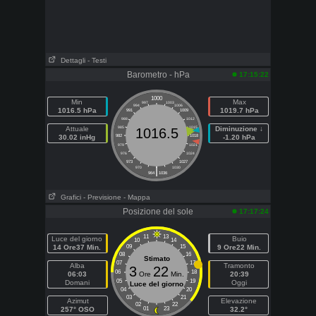
Dettagli
- Testi
Barometro - hPa
17:15:22
1000
Min
Max
997
1003
994
1006
1016.5 hPa
1019.7 hPa
991
1009
988
1012
Attuale
985
1015
Diminuzione ↓
1016.5
30.02 inHg
982
1018
-1.20 hPa
979
1021
976
1024
973
1027
|
970
1030
964
1036
Grafici
- Previsione
- Mappa
Posizione del sole
17:17:24
11
13
Luce del giorno
Buio
10
14
14 Ore37 Min.
09
15
9 Ore22 Min.
08
16
Stimato
07
17
Alba
Tramonto
3
22
06
18
06:03
Ore
Min.
20:39
05
19
Domani
Oggi
Luce del giorno
04
20
03
21
Azimut
Elevazione
02
22
257° OSO
01
23
32.2°