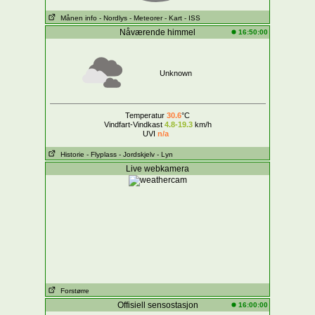
Månen info
- Nordlys
- Meteorer
- Kart
- ISS
Nåværende himmel
16:50:00
Unknown
Temperatur
30.6
°C
Vindfart-Vindkast
4.8-19.3
km/h
UVI
n/a
Historie
- Flyplass
- Jordskjelv
- Lyn
Live webkamera
Forstørre
Offisiell sensostasjon
16:00:00