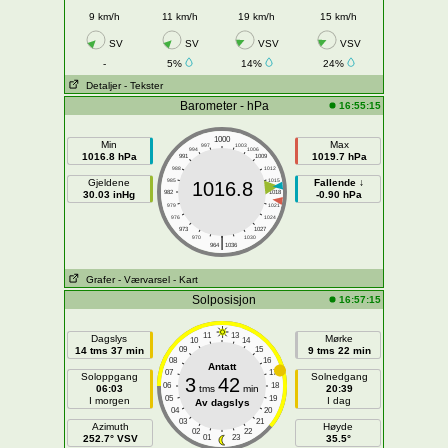
9 km/h
11 km/h
19 km/h
15 km/h
SV
SV
VSV
VSV
-
5%
14%
24%
Detaljer
- Tekster
Barometer - hPa
16:55:15
1000
Min
Max
997
1003
994
1006
1016.8 hPa
1019.7 hPa
991
1009
988
1012
Gjeldene
985
1015
Fallende ↓
1016.8
30.03 inHg
982
1018
-0.90 hPa
979
1021
976
1024
973
1027
|
970
1030
964
1036
Grafer
- Værvarsel
- Kart
Solposisjon
16:57:15
11
13
Dagslys
Mørke
10
14
14 tms 37 min
09
15
9 tms 22 min
08
16
Antatt
07
17
Soloppgang
Solnedgang
3
42
06
18
06:03
tms
min
20:39
05
19
I morgen
I dag
Av dagslys
04
20
03
21
Azimuth
Høyde
02
22
252.7° VSV
01
23
35.5°