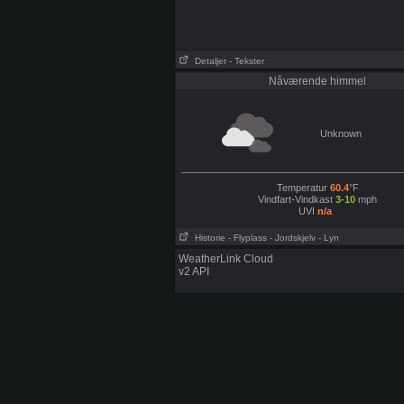
Detaljer
- Tekster
Nåværende himmel
Unknown
Temperatur
60.4
°F
Vindfart-Vindkast
3-10
mph
UVI
n/a
Historie
- Flyplass
- Jordskjelv
- Lyn
WeatherLink Cloud
v2 API