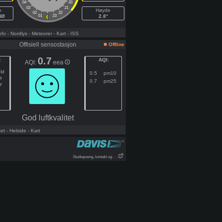
04
20
03
21
h
Høyde
02
22
NØ
01
23
2.8°
nfo
- Nordlys
- Meteorer
- Kart
- ISS
Offisiell sensostasjon
Offline
0.7
:
AQI
:
AQI:
eea
ld
0.5
pm10
s
0.7
pm25
y
God luftkvalitet
tet
- Helside
- Kart
Studiepoeng, kontakt og . . .