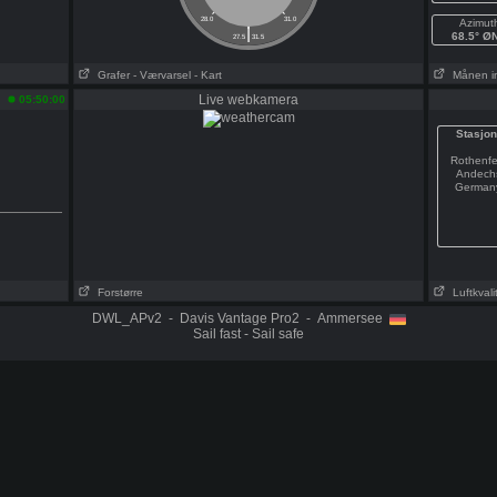
28.0
31.0
Azimut
|
68.5° Ø
27.5
31.5
Grafer
- Værvarsel
- Kart
Månen i
Live webkamera
05:50:00
Stasjon
Rothenfe
Andech
German
Forstørre
Luftkvali
DWL_APv2 - Davis Vantage Pro2 - Ammersee
Sail fast - Sail safe