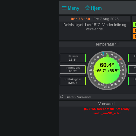
Meny
Hjem
06:23:30
Fre 7 Aug 2026
Delvis skyet. Lav 15°C. Vinder lette og
vekslende.
Temperatur °F
60
58
62
Celsius
F
56
64
15.8°
54
66
52
60.4°
68
50
70
Innendørs
V
↑
66.7°
↓
58.5°
48
72
69.9°
46
74
44
76
Luftfuktighet
D
42
78
82% ↑
40
80
|
38
82
36
84
Grafer
- Værvarsel
Værvarsel
(52): WU forecast file not ready
wufct_no-NO_e.txt