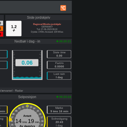
°C
Siste jordskjelv
0
Regional Mindre jordskjelv
1.2
GERMANY
6
Tid: 27-06-2023 09:10
Dybde: 3 KMs Avstand: 104 Miles
0
Nedbør i dag - in
06:20:21
Siste time
0.00
0.06
Fart/m
0.0000
Last rain
I dag
 Værvarsel
- Radar
Solposisjon
06:23:24
11
13
s
Mørke
10
14
 min
09
15
9 tms 16 min
08
16
Antatt
07
17
ang
Solnedgang
14
19
06
18
tms
min
20:43
05
19
n
I dag
Av dagslys