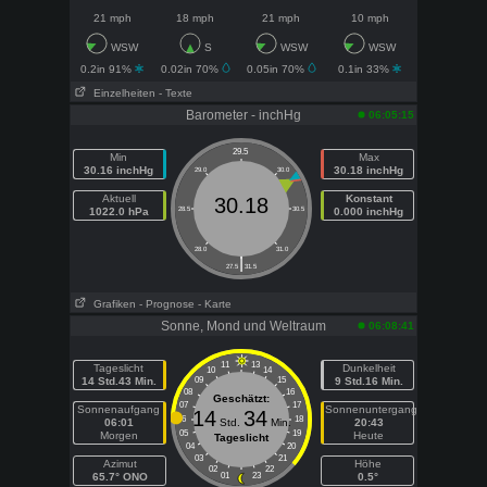
21 mph
18 mph
21 mph
10 mph
WSW
S
WSW
WSW
0.2in 91%
0.02in 70%
0.05in 70%
0.1in 33%
Einzelheiten
- Texte
Barometer - inchHg
06:05:15
29.5
Min
Max
30.16 inchHg
30.18 inchHg
29.0
30.0
Aktuell
Konstant
30.18
1022.0 hPa
28.5
30.5
0.000 inchHg
28.0
31.0
|
27.5
31.5
Grafiken
- Prognose
- Karte
Sonne, Mond und Weltraum
06:08:41
11
13
Tageslicht
Dunkelheit
10
14
14 Std.43 Min.
09
15
9 Std.16 Min.
08
16
Geschätzt:
07
17
Sonnenaufgang
Sonnenuntergang
14
34
06
18
06:01
Std.
Min.
20:43
05
19
Morgen
Heute
Tageslicht
04
20
03
21
Azimut
Höhe
02
22
65.7° ONO
01
23
0.5°