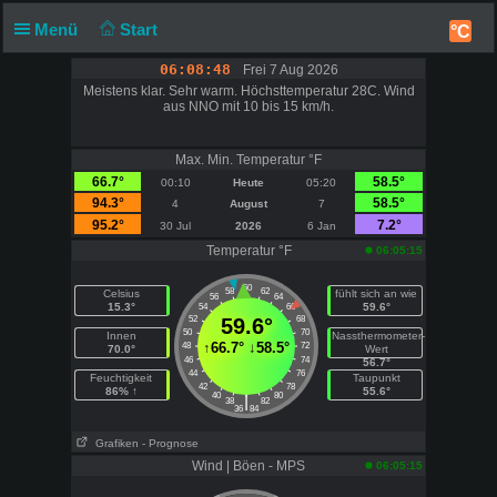
Menü
Start
°C
06:08:48
Frei 7 Aug 2026
Meistens klar. Sehr warm. Höchsttemperatur 28C. Wind
aus NNO mit 10 bis 15 km/h.
Max. Min. Temperatur °F
66.7°
58.5°
00:10
Heute
05:20
94.3°
58.5°
4
August
7
95.2°
7.2°
30 Jul
2026
6 Jan
Temperatur °F
06:05:15
60
58
62
Celsius
fühlt sich an wie
56
64
15.3°
59.6°
54
66
52
59.6°
68
50
70
Innen
Nassthermometer-
↑
66.7°
↓
58.5°
48
72
70.0°
Wert
46
74
56.7°
44
76
Feuchtigkeit
Taupunkt
42
78
86% ↑
55.6°
40
80
|
38
82
36
84
Grafiken
- Prognose
Wind | Böen - MPS
06:05:15