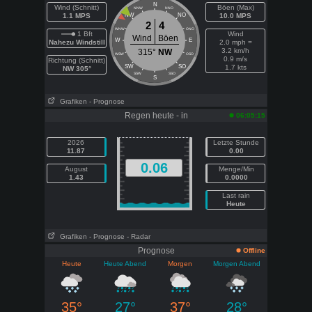
N
Wind (Schnitt)
Böen (Max)
NNW
NNO
1.1 MPS
NW
NO
10.0 MPS
2
4
WNW
ONO
1 Bft
Wind
Wind
Böen
W
E
Nahezu Windstill
2.0 mph =
3.2 km/h
315°
NW
WSW
OSO
0.9 m/s
Richtung (Schnitt)
SW
SO
1.7 kts
NW 305°
SSW
SSO
S
Grafiken
- Prognose
Regen heute - in
06:05:15
2026
Letzte Stunde
11.87
0.00
0.06
August
Menge/Min
1.43
0.0000
Last rain
Heute
Grafiken
- Prognose
- Radar
Prognose
Offline
Heute
Heute Abend
Morgen
Morgen Abend
35°
27°
37°
28°