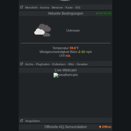
Mondinfo
- Aurora
- Meteore
- Karte
- ISS
Aktuelle Bedingungen
05:50:00
Unknown
Temperatur
59.6
°F
Windgeschwindigkeit-Böen
2-10
mph
UVI
n/a
Archiv
- Flughafen
- Erdbeben
- Blitz - Gewitter
Live-Webcam
Vergrößern
Offizielle AQ-Sensorstation
Offline