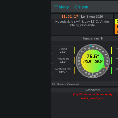
Meny
Hjem
11:52:17
Lør 8 Aug 2026
Hovedsaklig skyfritt. Lav 12°C. Vinder
lette og vekslende.
Temperatur °F
60
58
62
Celsius
F
56
64
24.2°
54
66
52
75.5°
68
50
70
Innendørs
V
↑
75.6°
↓
59.0°
48
72
82.9°
46
74
44
76
Luftfuktighet
D
42
78
55% ↑
40
80
|
38
82
36
84
Grafer
- Værvarsel
Værvarsel
(52): WU forecast file not ready
wufct_no-NO_e.txt