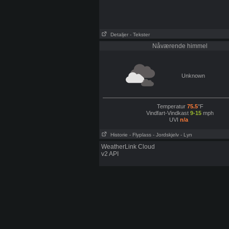
Detaljer
- Tekster
Nåværende himmel
Unknown
Temperatur
75.5
°F
Vindfart-Vindkast
9-15
mph
UVI
n/a
Historie
- Flyplass
- Jordskjelv
- Lyn
WeatherLink Cloud
v2 API