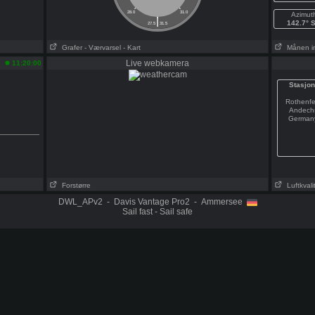
28.0
31.0
Azimut
|
142.7° 
27.5
31.5
Grafer
- Værvarsel
- Kart
Månen i
Live webkamera
11:20:00
Stasjon
Rothenfe
Andech
German
Forstørre
Luftkvali
DWL_APv2 - Davis Vantage Pro2 - Ammersee
Sail fast - Sail safe