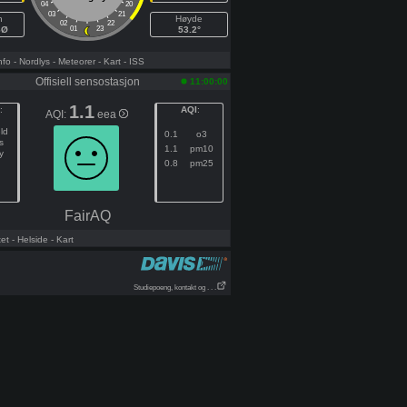
04
20
03
21
h
Høyde
02
22
SØ
01
23
53.2°
nfo
- Nordlys
- Meteorer
- Kart
- ISS
Offisiell sensostasjon
11:00:00
1.1
:
AQI
:
AQI:
eea
ld
0.1
o3
s
1.1
pm10
y
0.8
pm25
FairAQ
tet
- Helside
- Kart
Studiepoeng, kontakt og . . .