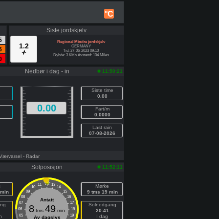
°C
Siste jordskjelv
5
Regional Mindre jordskjelv
1.2
GERMANY
6
Tid: 27-06-2023 09:10
Dybde: 3 KMs Avstand: 104 Miles
0
Nedbør i dag - in
11:50:21
Siste time
0.00
0.00
Fart/m
0.0000
Last rain
07-08-2026
 Værvarsel
- Radar
Solposisjon
11:52:11
11
13
s
Mørke
10
14
 min
09
15
9 tms 19 min
08
16
Antatt
07
17
ang
Solnedgang
8
49
06
18
tms
min
20:41
05
19
n
I dag
Av dagslys