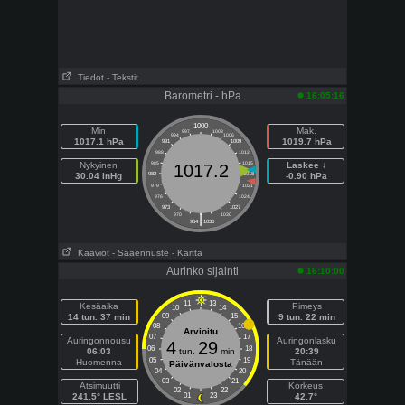
Tiedot
- Tekstit
Barometri - hPa
16:05:16
1000
Min
Mak.
997
1003
994
1006
1017.1 hPa
1019.7 hPa
991
1009
988
1012
Nykyinen
985
1015
Laskee ↓
1017.2
30.04 inHg
982
1018
-0.90 hPa
979
1021
976
1024
973
1027
|
970
1030
964
1036
Kaaviot
- Sääennuste
- Kartta
Aurinko sijainti
16:10:00
11
13
Kesäaika
Pimeys
10
14
14 tun. 37 min
09
15
9 tun. 22 min
08
16
Arvioitu
07
17
Auringonnousu
Auringonlasku
4
29
06
18
06:03
tun.
min
20:39
05
19
Huomenna
Tänään
Päivänvalosta
04
20
03
21
Atsimuutti
Korkeus
02
22
241.5° LESL
01
23
42.7°