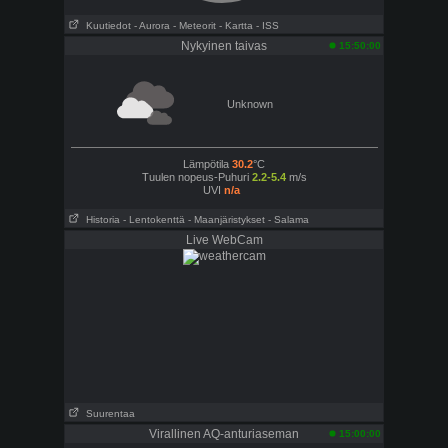
Kuutiedot
- Aurora
- Meteorit
- Kartta
- ISS
Nykyinen taivas
15:50:00
Unknown
Lämpötila
30.2
°C
Tuulen nopeus-Puhuri
2.2-5.4
m/s
UVI
n/a
Historia
- Lentokenttä
- Maanjäristykset
- Salama
Live WebCam
Suurentaa
Virallinen AQ-anturiaseman
15:00:00