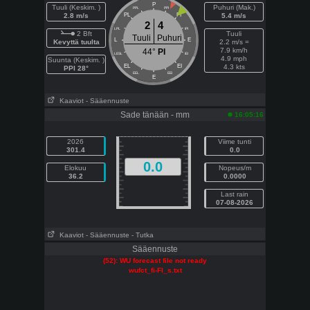
P
Tuuli (Keskim. )
Puhuri (Mak.)
PPL
PPI
2.8 m/s
PL
PI
5.4 m/s
2
4
LPL
IPI
2 Bft
Tuuli
Tuuli
Puhuri
L
E
Kevyttä tuulta
2.2 m/s =
7.9 km/h
44°
PI
LESL
IEI
4.9 mph
Suunta (Keskim. )
EL
EI
4.3 kts
PPI 28°
EEL
EEI
E
Kaaviot
- Sääennuste
Sade tänään - mm
16:05:16
2026
Viime tunti
301.4
0.0
0.0
Elokuu
Nopeus/m
36.2
0.0000
Last rain
07-08-2026
Kaaviot
- Sääennuste
- Tutka
Sääennuste
(52): WU forecast file not ready
wufct_fi-FI_s.txt