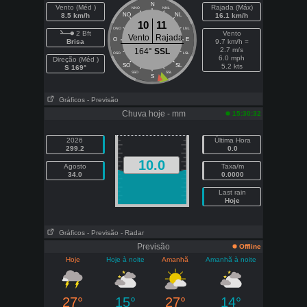
N
Vento (Méd )
Rajada (Máx)
NNO
NNL
8.5 km/h
NO
NL
16.1 km/h
10
11
ONO
LNL
2 Bft
Vento
Vento
Rajada
O
E
Brisa
9.7 km/h =
2.7 m/s
164°
SSL
OSO
LSL
6.0 mph
Direção (Méd )
SO
SL
5.2 kts
S 169°
SSO
SSL
S
Gráficos
- Previsão
Chuva hoje - mm
15:30:32
2026
Última Hora
299.2
0.0
10.0
Agosto
Taxa/m
34.0
0.0000
Last rain
Hoje
Gráficos
- Previsão
- Radar
Previsão
Offline
Hoje
Hoje à noite
Amanhã
Amanhã à noite
27°
15°
27°
14°