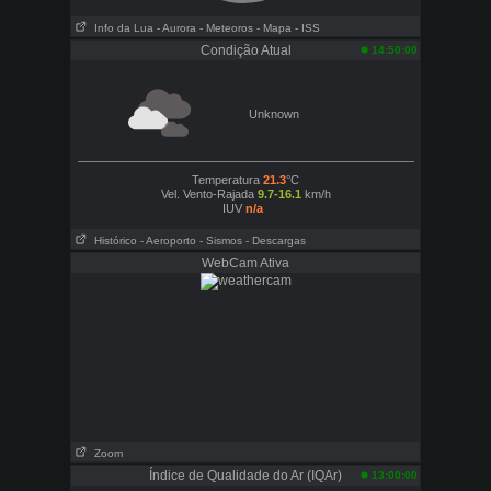
Info da Lua
- Aurora
- Meteoros
- Mapa
- ISS
Condição Atual
14:50:00
Unknown
Temperatura
21.3
°C
Vel. Vento-Rajada
9.7-16.1
km/h
IUV
n/a
Histórico
- Aeroporto
- Sismos
- Descargas
WebCam Ativa
Zoom
Índice de Qualidade do Ar (IQAr)
13:00:00