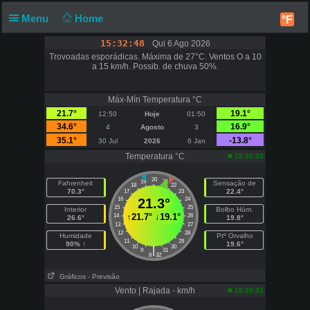
Menu
Home
°F
15:32:48
Qui 6 Ago 2026
Trovoadas esporádicas. Máxima de 27°C. Ventos O a 10
a 15 km/h. Possib. de chuva 50%.
Máx-Mín Temperatura °C
21.7°
19.1°
12:50
Hoje
01:50
34.6°
16.9°
4
Agosto
3
35.1°
-13.8°
30 Jul
2026
6 Jan
Temperatura °C
15:30:32
20
19
21
Fahrenheit
Sensação de
18
22
70.3°
22.4°
17
23
16
21.3°
24
15
25
Interior
Bolbo Húm.
↑
21.7°
↓
19.1°
14
26
26.6°
19.8°
13
27
12
28
Humidade
Ptº Orvalho
11
29
90% ↑
19.6°
10
30
|
9
31
8
32
Gráficos
- Previsão
Vento | Rajada - km/h
15:30:32