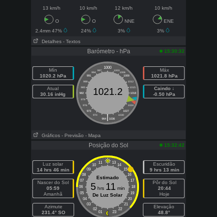
13 km/h
10 km/h
12 km/h
10 km/h
O
O
NNE
ENE
2.4mm 47%
24%
3%
3%
Detalhes
- Textos
Barómetro - hPa
15:30:32
1000
Mín
Máx
997
1003
994
1006
1020.2 hPa
1021.8 hPa
991
1009
988
1012
Atual
985
1015
Caindo ↓
1021.2
30.16 inHg
982
1018
-0.50 hPa
979
1021
976
1024
973
1027
|
970
1030
964
1036
Gráficos
- Previsão
- Mapa
Posição do Sol
15:32:42
11
13
Luz solar
Escuridão
10
14
14 hrs 46 min
09
15
9 hrs 13 min
08
16
Estimado
07
17
Nascer do Sol
Pôr do Sol
5
11
06
18
05:59
hrs
min
20:44
05
19
Amanhã
Hoje
De Luz Solar
04
20
03
21
Azimute
Elevação
02
22
231.4° SO
01
23
48.8°