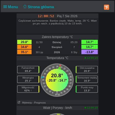
Menu
Strona główna
°F
12:00:53
Pią 7 Sie 2026
Częściowe zachmurzenie. Bardzo ciepło. Maks. temp. 28 °C. Wiatr
pn.pn.-wsch. z prędkością 10 do 15 km/h.
Zakres temperatury °C
20.8°
14.7°
11:50
Dzisiaj
05:20
34.6°
14.7°
4
Sierpień
7
35.1°
-13.8°
30 Lip
2026
6 Sty
Temperatura °C
12:00:19
20
19
21
Fahrenheit
Odczuwalna
18
22
69.4°
20.5°
17
23
16
20.8°
24
15
25
Wewnątrz
Termometr mokry
↑
20.8°
↓
14.7°
14
26
25.1°
16.5°
13
27
12
28
Wilgotność
Punkt rosy
11
29
62% ↑
13.3°
10
30
|
9
31
8
32
Wykresy
- Prognoza
Wiatr | Porywy - km/h
12:00:19