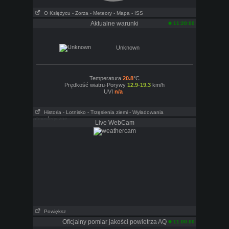
O Księżycu
- Zorza
- Meteory
- Mapa
- ISS
Aktualne warunki
11:20:00
Unknown
Temperatura
20.8
°C
Prędkość wiatru-Porywy
12.9-19.3
km/h
UVI
n/a
Historia
- Lotnisko
- Trzęsienia ziemi
- Wyładowania
atmosferyczne
Live WebCam
Powiększ
Oficjalny pomiar jakości powietrza AQ
11:00:00