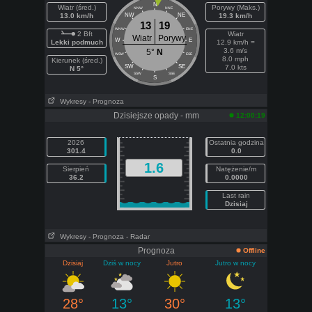
N
Wiatr (śred.)
Porywy (Maks.)
NNW
NNE
13.0 km/h
NW
NE
19.3 km/h
13
19
WNW
ENE
2 Bft
Wiatr
Wiatr
Porywy
W
E
Lekki podmuch
12.9 km/h =
3.6 m/s
5°
N
WSW
ESE
8.0 mph
Kierunek (śred.)
SW
SE
7.0 kts
N 5°
SSW
SSE
S
Wykresy
- Prognoza
Dzisiejsze opady - mm
12:00:19
2026
Ostatnia godzina
301.4
0.0
1.6
Sierpień
Natężenie/m
36.2
0.0000
Last rain
Dzisiaj
Wykresy
- Prognoza
- Radar
Prognoza
Offline
Dzisiaj
Dziś w nocy
Jutro
Jutro w nocy
28°
13°
30°
13°