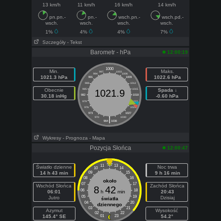
13 km/h
11 km/h
16 km/h
14 km/h
pn.pn.-
pn.-
wsch.pn.-
wsch.pd.-
wsch.
wsch.
wsch.
wsch.
1%
4%
4%
7%
Szczegóły
- Tekst
Barometr - hPa
12:00:19
1000
Min.
Maks.
997
1003
994
1006
1021.3 hPa
1022.6 hPa
991
1009
988
1012
Obecnie
985
1015
Spada ↓
1021.9
30.18 inHg
982
1018
-0.60 hPa
979
1021
976
1024
973
1027
|
970
1030
964
1036
Wykresy
- Prognoza
- Mapa
Pozycja Słońca
12:00:47
11
13
Światło dzienne
Noc trwa
10
14
14 h 43 min
09
15
9 h 16 min
08
16
około
07
17
Wschód Słońca
Zachód Słońca
8
42
06
18
06:01
h
min
20:43
05
19
Jutro
Dzisiaj
światła
04
20
dziennego
03
21
Azymut
Wysokość
02
22
145.4° SE
01
23
54.2°