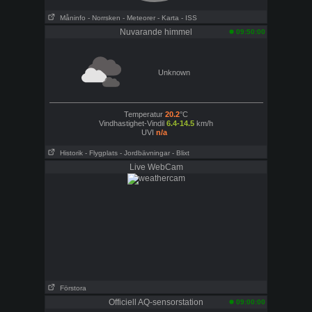
Måninfo
- Norrsken
- Meteorer
- Karta
- ISS
Nuvarande himmel
09:50:00
Unknown
Temperatur
20.2
°C
Vindhastighet-Vindil
6.4-14.5
km/h
UVI
n/a
Historik
- Flygplats
- Jordbävningar
- Blixt
Live WebCam
Förstora
Officiell AQ-sensorstation
09:00:00