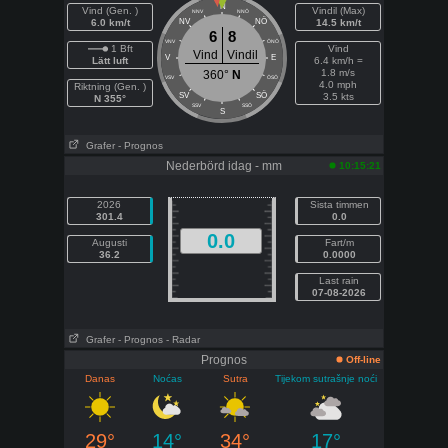
N
Vind (Gen. )
Vindil (Max)
NNV
NNÖ
NÖ
6.0 km/t
NV
14.5 km/t
6
8
VNV
ÖNÖ
1 Bft
Vind
Vind
Vindil
V
E
Lätt luft
6.4 km/h =
1.8 m/s
360°
N
VSV
ÖSÖ
4.0 mph
Riktning (Gen. )
SÖ
SV
3.5 kts
N 355°
SSV
SSÖ
S
Grafer
- Prognos
Nederbörd idag - mm
10:15:21
2026
Sista timmen
301.4
0.0
0.0
Augusti
Fart/m
36.2
0.0000
Last rain
07-08-2026
Grafer
- Prognos
- Radar
Prognos
Off-line
Danas
Noćas
Sutra
Tijekom sutrašnje noći
29°
14°
34°
17°