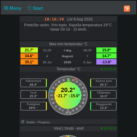
Meny
Start
°F
10:16:34
Lör 8 Aug 2026
Pretežito vedro. Vrlo toplo. Najviša temperatura 29°C.
Vjetar ISI 10 - 15 km/h.
Max-min temperatur °C
21.7°
15.0°
01:05
I dag
06:35
34.6°
14.7°
4
Augusti
7
35.1°
-13.8°
30 Jul
2026
6 Jan
Temperatur °C
10:15:21
20
19
21
Fahrenheit
Känns som
18
22
68.4°
20.1°
17
23
16
20.2°
24
15
25
Inuti
Våtlampa
↑
21.7°
↓
15.0°
14
26
25.9°
16.0°
13
27
12
28
Fuktighet
Daggpunkt
11
29
65% ↑
13.4°
10
30
|
9
31
8
32
Grafer
- Prognos
Vind | Vindil - km/t
10:15:21