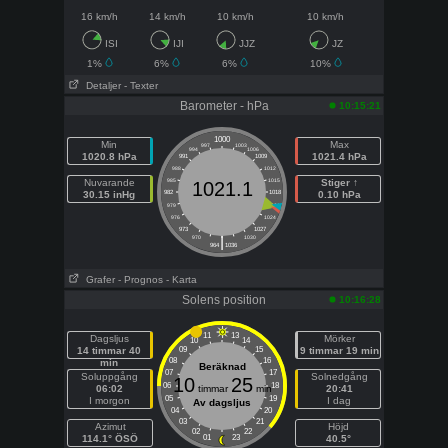
16 km/h
14 km/h
10 km/h
10 km/h
ISI
IJI
JJZ
JZ
1%
6%
6%
10%
Detaljer
- Texter
Barometer - hPa
10:15:21
1000
Min
Max
997
1003
994
1006
1020.8 hPa
1021.4 hPa
991
1009
988
1012
Nuvarande
985
1015
Stiger ↑
1021.1
30.15 inHg
982
1018
0.10 hPa
979
1021
976
1024
973
1027
|
970
1030
964
1036
Grafer
- Prognos
- Karta
Solens position
10:16:28
11
13
Dagsljus
Mörker
10
14
14 timmar 40
09
15
9 timmar 19 min
08
16
min
Beräknad
07
17
Soluppgång
Solnedgång
10
25
06
18
06:02
timmar
min
20:41
05
19
I morgon
I dag
Av dagsljus
04
20
03
21
Azimut
Höjd
02
22
114.1° ÖSÖ
01
23
40.5°