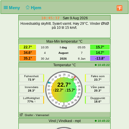
Meny
Hjem
°F
10:45:37
Søn 9 Aug 2026
Hovedsaklig skyfritt. Svært varmt. Høy 29°C. Vinder ØNØ
på 10 til 15 km/t.
Max-Min temperatur °C
22.7°
15.7°
10:35
I dag
05:05
34.6°
14.7°
4
August
7
35.1°
-13.8°
30 Jul
2026
6 Jan
Temperatur °C
10:45:22
20
19
21
Fahrenheit
Føles som
18
22
72.9°
23.7°
17
23
16
22.7°
24
15
25
Innendørs
Våte pære
↑
22.7°
↓
15.7°
14
26
28.3°
20.3°
13
27
12
28
Luftfuktighet
Duggpunkt
11
29
77% ↑
18.6°
10
30
|
9
31
8
32
Grafer
- Værvarsel
Vind | Vindkast - mpt
10:45:22