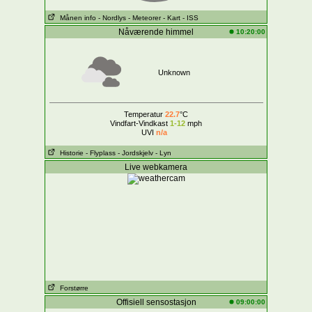
Månen info
- Nordlys
- Meteorer
- Kart
- ISS
Nåværende himmel
10:20:00
Unknown
Temperatur
22.7
°C
Vindfart-Vindkast
1-12
mph
UVI
n/a
Historie
- Flyplass
- Jordskjelv
- Lyn
Live webkamera
Forstørre
Offisiell sensostasjon
09:00:00