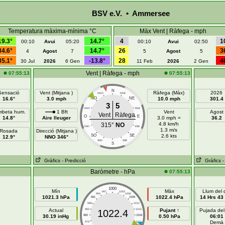
BSV e.V. • Ammersee
Temperatura màxima-mínima °C
Màx Vent | Ràfega - mph
19.3°
14.7°
4
1
00:10
Avui
05:20
00:10
Avui
02:50
34.6°
14.7°
26
3
4
Agost
7
5
Agost
5
35.1°
-13.8°
28
4
30 Jul
2026
6 Gen
11 Feb
2026
2 Gen
Vent | Ràfega - mph
07:55:13
07:55:13
N
Sensació
Vent (Mitjana )
Ràfega (Màx)
2026
NNO
NNE
16.6°
3.0 mph
NO
NE
10.0 mph
301.4
3
5
ONO
ENE
beta hum.
1 Bft
Vent
Agost
Vent
Ràfega
O
E
14.8°
Aire lleuger
3.0 mph =
36.2
4.8 km/h
315°
NO
OSO
ESE
1.3 m/s
Rosada
Direcció (Mitjana )
SO
SE
2.6 kts
12.9°
NNO 346°
SSO
SSE
S
Gràfics
- Predicció
Gràfics
-
Baròmetre - hPa
07:55:13
1000
Mín
Màx
Llum del 
997
1003
994
1006
1021.3 hPa
1022.4 hPa
14 Hrs 43
991
1009
988
1012
Actual
985
1015
Pujant ↑
Pujada del
1022.4
30.19 inHg
982
1018
0.50 hPa
06:01
Demà
979
1021