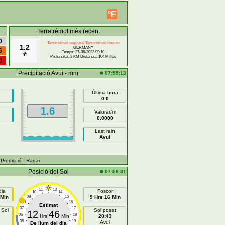
°F
Terratrèmol més recent
0
Terratrèmol regional Terratrèmol menor
1.2
GERMANY
6
Temps: 27-06-2023 09:10
Profunditat: 3 KM Distància: 104 Milles
0
Precipitació Avui - mm
07:55:13
Última hora
0.0
1.6
Valorar/m
0.0000
Last rain
Avui
 Predicció
- Radar
Posició del Sol
07:56:31
11
13
dia
Foscor
10
14
 Min
09
15
9 Hrs 16 Min
08
16
Estimat
07
17
 Sol
Sol posat
12
46
06
18
Hrs
Min
20:43
05
19
Avui
De llum del dia