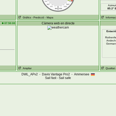
976
1024
973
1027
Azimut
|
970
1030
85.2° 
964
1036
Gràfics
- Predicció
- Mapa
Informaci
Càmera web en directe
07:50:00
Estació
Rothenfe
Andech
German
Ampliar
Qualitat d
DWL_APv2 - Davis Vantage Pro2 - Ammersee
Sail fast - Sail safe