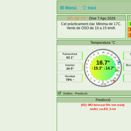
Menú
Inici
07:56:37
Dive 7 Ago 2026
Cel pràcticament clar. Mínima de 17C.
Vents de OSO de 10 a 15 km/h.
Temperatura °C
10
9
11
Fahrenheit
8
12
62.1°
7
13
6
16.7°
14
5
15
Interior
Bom
↑
19.3°
↓
14.7°
4
16
20.5°
3
17
2
18
Humitat
1
19
78% ↑
0
20
|
-1
21
-2
22
Gràfics
- Predicció
Predicció
(52): WU forecast file not ready
wufct_ca-ES_h.txt