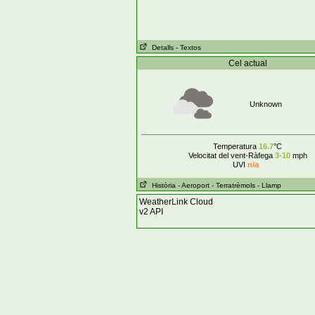
Detalls
- Textos
Cel actual
Unknown
Temperatura
16.7
°C
Velocitat del vent-Ràfega
3-10
mph
UVI
n/a
Història
- Aeroport
- Terratrèmols
- Llamp
WeatherLink Cloud
v2 API