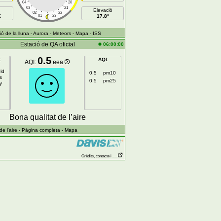
04
20
03
21
Elevació
02
22
E
01
23
17.8°
ó de la lluna
- Aurora
- Meteors
- Mapa
- ISS
Estació de QA oficial
06:00:00
0.5
:
AQI
:
AQI:
eea
ld
0.5
pm10
s
0.5
pm25
y
Bona qualitat de l’aire
e l'aire
- Pàgina completa
- Mapa
Crèdits, contacte i . . .