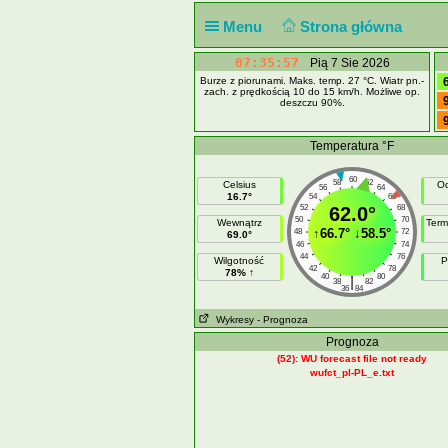
Menu
Strona główna
07:35:57
Pią 7 Sie 2026
Burze z piorunami. Maks. temp. 27 °C. Wiatr pn.-
zach. z prędkością 10 do 15 km/h. Możliwe op.
deszczu 90%.
Temperatura °F
60
58
62
Celsius
Od
56
64
16.7°
54
66
52
62.0°
68
50
70
Wewnątrz
Term
↑
66.7°
↓
58.5°
48
72
69.0°
46
74
44
76
Wilgotność
P
42
78
78% ↑
40
80
|
38
82
36
84
Wykresy
- Prognoza
Prognoza
(52): WU forecast file not ready
wufct_pl-PL_e.txt