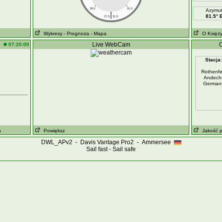
28.0
31.0
Azymu
|
81.5° 
27.5
31.5
Wykresy
- Prognoza
- Mapa
O Księż
Live WebCam
O
07:20:00
Stacja
:
Rothenfe
Andech
German
a
Powiększ
Jakość p
DWL_APv2 - Davis Vantage Pro2 - Ammersee
Sail fast - Sail safe