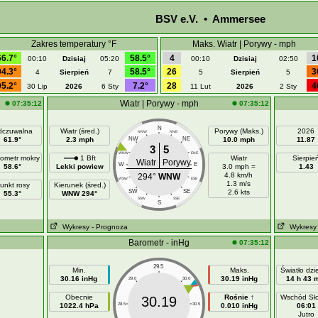
BSV e.V. • Ammersee
Zakres temperatury °F
Maks. Wiatr | Porywy - mph
66.7°
58.5°
4
1
00:10
Dzisiaj
05:20
00:10
Dzisiaj
02:50
94.3°
58.5°
26
3
4
Sierpień
7
5
Sierpień
5
95.2°
7.2°
28
4
30 Lip
2026
6 Sty
11 Lut
2026
2 Sty
Wiatr | Porywy - mph
07:35:12
07:35:12
N
czuwalna
Wiatr (śred.)
Porywy (Maks.)
2026
NNW
NNE
61.9°
2.3 mph
NW
NE
10.0 mph
11.87
3
5
WNW
ENE
ometr mokry
1 Bft
Wiatr
Sierpie
Wiatr
Porywy
W
E
58.6°
Lekki powiew
3.0 mph =
1.43
4.8 km/h
294°
WNW
WSW
ESE
1.3 m/s
unkt rosy
Kierunek (śred.)
SW
SE
2.6 kts
55.3°
WNW 294°
SSW
SSE
S
Wykresy
- Prognoza
Wykresy
Barometr - inHg
07:35:12
29.5
Min.
Maks.
Światło dz
30.16 inHg
30.19 inHg
14 h 43 
29.0
30.0
Obecnie
Rośnie ↑
Wschód Sł
30.19
1022.4 hPa
28.5
30.5
0.010 inHg
06:01
Jutro