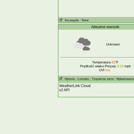
Szczegóły
- Tekst
Aktualne warunki
Unknown
Temperatura
62
°F
Prędkość wiatru-Porywy
3-10
mph
UVI
n/a
Historia
- Lotnisko
- Trzęsienia ziemi
- Wyładowani
atmosferyczne
WeatherLink Cloud
v2 API