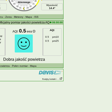
04
20
dziennego
03
21
t
Wysokość
02
22
E
01
23
14.4°
ycu
- Zorza
- Meteory
- Mapa
- ISS
ficjalny pomiar jakości powietrza AQ
06:00:00
0.5
AQI
:
AQI:
eea
ld
0.5
pm10
s
0.5
pm25
y
Dobra jakość powietrza
owietrza
- Pełen rozmiar
- Mapa
Kredyty, kontakt i . . .