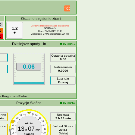
°C
Ostatnie trzęsienie ziemi
0
Lokalne trzęsienie Slabe Trzęsienie
1.2
GERMANY
6
Czas: 27-06-2023 09:10
Głebokość: 3 KMs Odległość: 104 Mil
0
Dzisiejsze opady - in
07:35:12
Ostatnia godzina
0.00
0.06
ń
Natężenie/m
0.0000
Last rain
Dzisiaj
- Prognoza
- Radar
Pozycja Słońca
07:35:52
11
13
ienne
Noc trwa
10
14
min
09
15
9 h 16 min
08
16
około
07
17
ońca
Zachód Słońca
13
07
06
18
h
min
20:43
05
19
Dzisiaj
światła