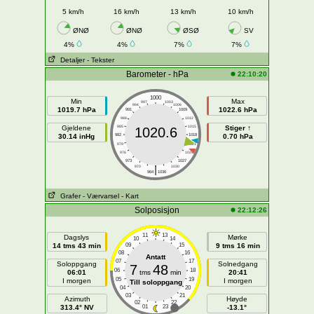
5 km/h
16 km/h
13 km/h
10 km/h
ØNØ
ØNØ
ØSØ
SV
4%
4%
7%
7%
Detaljer
- Tekster
Barometer - hPa
22:10:20
1000
Min
Max
997
1003
994
1006
1019.7 hPa
1022.6 hPa
991
1009
988
1012
Gjeldene
985
1015
Stiger ↑
1020.6
30.14 inHg
982
1018
0.70 hPa
979
1021
976
1024
973
1027
|
970
1030
964
1036
Grafer
- Værvarsel
- Kart
Solposisjon
22:12:26
11
13
Dagslys
Mørke
10
14
14 tms 43 min
09
15
9 tms 16 min
08
16
Antatt
07
17
Soloppgang
Solnedgang
7
48
06
18
06:01
tms
min
20:41
05
19
I morgen
I morgen
Till soloppgang
04
20
03
21
Azimuth
Høyde
02
22
313.4° NV
01
23
-13.1°