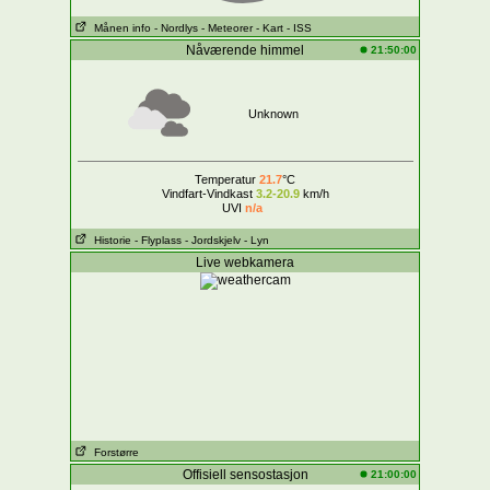
Månen info
- Nordlys
- Meteorer
- Kart
- ISS
Nåværende himmel
21:50:00
Unknown
Temperatur
21.7
°C
Vindfart-Vindkast
3.2-20.9
km/h
UVI
n/a
Historie
- Flyplass
- Jordskjelv
- Lyn
Live webkamera
Forstørre
Offisiell sensostasjon
21:00:00