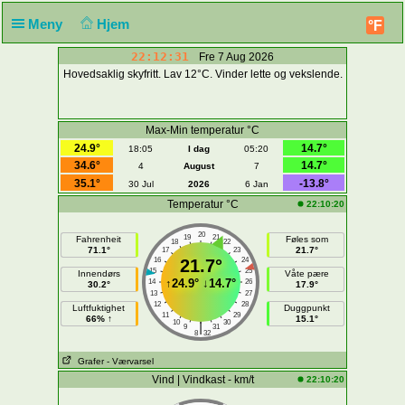
Meny
Hjem
°F
22:12:31
Fre 7 Aug 2026
Hovedsaklig skyfritt. Lav 12°C. Vinder lette og vekslende.
Max-Min temperatur °C
24.9°
14.7°
18:05
I dag
05:20
34.6°
14.7°
4
August
7
35.1°
-13.8°
30 Jul
2026
6 Jan
Temperatur °C
22:10:20
20
19
21
Fahrenheit
Føles som
18
22
71.1°
21.7°
17
23
16
21.7°
24
15
25
Innendørs
Våte pære
↑
24.9°
↓
14.7°
14
26
30.2°
17.9°
13
27
12
28
Luftfuktighet
Duggpunkt
11
29
66% ↑
15.1°
10
30
|
9
31
8
32
Grafer
- Værvarsel
Vind | Vindkast - km/t
22:10:20