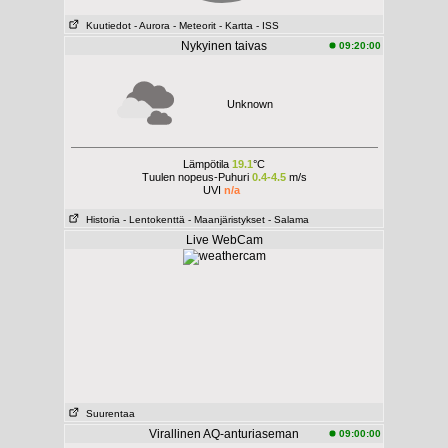
Kuutiedot
- Aurora
- Meteorit
- Kartta
- ISS
Nykyinen taivas
09:20:00
Unknown
Lämpötila
19.1
°C
Tuulen nopeus-Puhuri
0.4-4.5
m/s
UVI
n/a
Historia
- Lentokenttä
- Maanjäristykset
- Salama
Live WebCam
Suurentaa
Virallinen AQ-anturiaseman
09:00:00