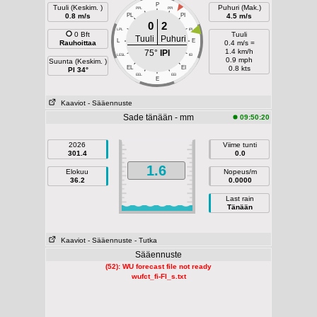
P
Tuuli (Keskim. )
Puhuri (Mak.)
PPL
PPI
0.8 m/s
PL
PI
4.5 m/s
0
2
LPL
IPI
0 Bft
Tuuli
Tuuli
Puhuri
L
E
Rauhoittaa
0.4 m/s =
1.4 km/h
75°
IPI
LESL
IEI
0.9 mph
Suunta (Keskim. )
EL
EI
0.8 kts
PI 34°
EEL
EEI
E
Kaaviot
- Sääennuste
Sade tänään - mm
09:50:20
2026
Viime tunti
301.4
0.0
1.6
Elokuu
Nopeus/m
36.2
0.0000
Last rain
Tänään
Kaaviot
- Sääennuste
- Tutka
Sääennuste
(52): WU forecast file not ready
wufct_fi-FI_s.txt