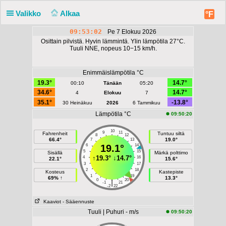
Valikko
Alkaa
°F
09:53:03
Pe 7 Elokuu 2026
Osittain pilvistä. Hyvin lämmintä. Ylin lämpötila 27°C.
Tuuli NNE, nopeus 10−15 km/h.
Enimmäislämpötila °C
19.3°
14.7°
00:10
Tänään
05:20
34.6°
14.7°
4
Elokuu
7
35.1°
-13.8°
30 Heinäkuu
2026
6 Tammikuu
Lämpötila °C
09:50:20
10
9
11
Fahrenheit
Tuntuu siltä
8
12
66.4°
19.0°
7
13
6
19.1°
14
5
15
Sisällä
Märkä polttimo
↑
19.3°
↓
14.7°
4
16
22.1°
15.6°
3
17
2
18
Kosteus
Kastepiste
1
19
69% ↑
13.3°
0
20
|
-1
21
-2
22
Kaaviot
- Sääennuste
Tuuli | Puhuri - m/s
09:50:20