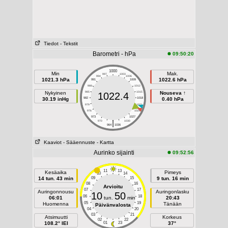
Tiedot
- Tekstit
Barometri - hPa
09:50:20
1000
Min
Mak.
997
1003
994
1006
1021.3 hPa
1022.6 hPa
991
1009
988
1012
Nykyinen
985
1015
Nouseva ↑
1022.4
30.19 inHg
982
1018
0.40 hPa
979
1021
976
1024
973
1027
|
970
1030
964
1036
Kaaviot
- Sääennuste
- Kartta
Aurinko sijainti
09:52:56
11
13
Kesäaika
Pimeys
10
14
14 tun. 43 min
09
15
9 tun. 16 min
08
16
Arvioitu
07
17
Auringonnousu
Auringonlasku
10
50
06
18
06:01
tun.
min
20:43
05
19
Huomenna
Tänään
Päivänvalosta
04
20
03
21
Atsimuutti
Korkeus
02
22
108.2° IEI
01
23
37°