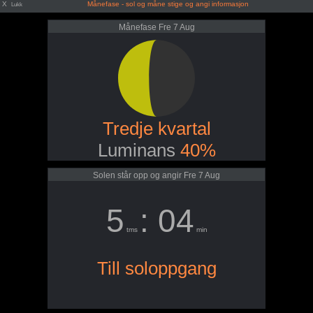
X
Månefase - sol og måne stige og angi informasjon
Lukk
Månefase Fre 7 Aug
Tredje kvartal
Luminans
40%
Solen står opp og angir Fre 7 Aug
5
: 04
tms
min
Till soloppgang