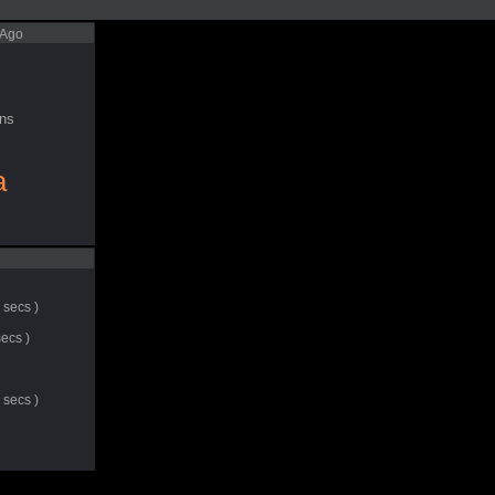
 Ago
ns
a
 secs )
ecs )
 secs )