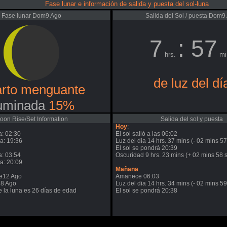
Fase lunar e información de salida y puesta del sol-luna
Fase lunar Dom9 Ago
Salida del Sol / puesta Dom9
7
: 57
hrs.
mi
de luz del dí
rto menguante
luminada
15%
oon Rise/Set Information
Salida del sol y puesta
Hoy
:
a: 02:30
El sol salió a las 06:02
a: 19:36
Luz del dia 14 hrs. 37 mins (- 02 mins 57
El sol se pondrá 20:39
a: 03:54
Oscuridad 9 hrs. 23 mins (+ 02 mins 58 s
a: 20:09
Mañana
:
e12 Ago
Amanece 06:03
28 Ago
Luz del dia 14 hrs. 34 mins (- 02 mins 59
de la luna es 26 días de edad
El sol se pondrá 20:38