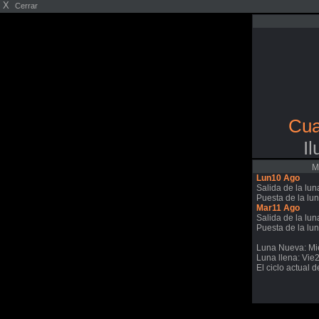
X
Cerrar
Cua
I
M
Lun10 Ago
Salida de la lun
Puesta de la lun
Mar11 Ago
Salida de la lun
Puesta de la lun
Luna Nueva: Mi
Luna llena: Vie
El ciclo actual 