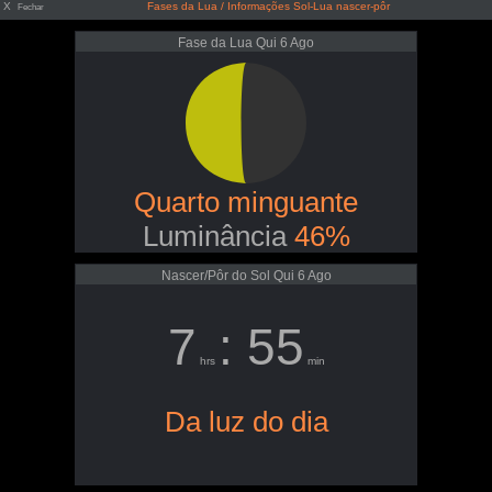
X
Fases da Lua / Informações Sol-Lua nascer-pôr
Fechar
Fase da Lua Qui 6 Ago
Quarto minguante
Luminância
46%
Nascer/Pôr do Sol Qui 6 Ago
7
: 55
hrs
min
Da luz do dia