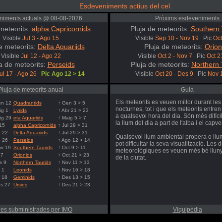
Esdeveniments actius del cel
niments actuals @ 08-08-2026
Pròxims esdeveniments
meteorits:
alpha Capricornids
Pluja de meteorits:
Southern 
Visible
Jul 3 - Ago 15
Visible
Sep 10 - Nov 19
Pic
Oct
e meteorits:
Delta Aquariids
Pluja de meteorits:
Orion
Visible
Jul 12 - Ago 22
Visible
Oct 2 - Nov 7
Pic
Oct 2
a de meteorits:
Perseids
Pluja de meteorits:
Northern 
ul 17 - Ago 26
Pic Ago 12 > 14
Visible
Oct 20 - Des 9
Pic
Nov 
Pluja de meteorits anual
Guia
Els meteorits es veuen millor durant les
en 12
Quadrantids
↑ Gen 3 > 5
nocturnes, tot i que els meteorits entren
ig 1
Lyrids
↑ Abr 21 > 23
a qualsevol hora del dia. Són més difíci
ig 29
eta Aquariids
↑ Maig 5 > 7
la llum del dia a part de l'alba i el capv
15
alpha Capricornids
↑ Jul 29 > 31
o 22
Delta Aquariids
↑ Jul 29 > 31
Qualsevol llum ambiental propera o llum
o 26
Perseids
↑ Ago 12 > 14
pot dificultar la seva visualització. Les 
ov 19
Southern Taurids
↑ Oct 9 > 11
meteorològiques es veuen més bé lluny
 7
Orionids
↑ Oct 21 > 23
de la ciutat.
s 9
Northern Taurids
↑ Nov 11 > 13
 1
Leonids
↑ Nov 16 > 18
 18
Geminids
↑ Des 13 > 15
s 27
Ursids
↑ Des 21 > 23
es subministrades per IMO
Viquipèdia