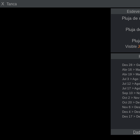
X
Tanca
Esdeve
Pluja de 
Pluja d
Pluj
Visible
J
Des 28 > G
Abr 16 > Ma
Abr 19 > Ma
Jul 3 > Ago 
Jul 12 > Ag
Jul 17 > Ag
Sep 10 > N
Oct 2 > Nov
Oct 20 > De
Nov 6 > Des
Des 4 > Des
Des 17 > De
Dad