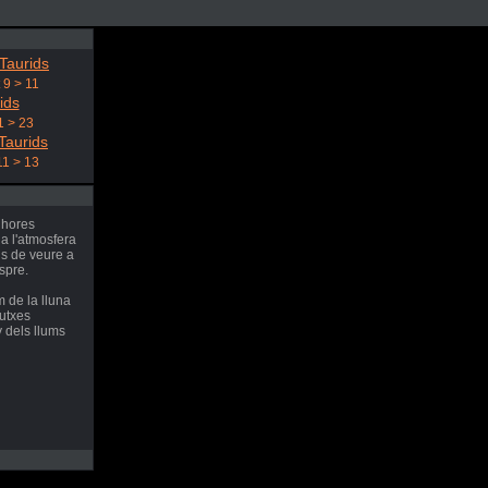
Taurids
 9 > 11
ids
1 > 23
Taurids
11 > 13
 hores
 a l'atmosfera
ls de veure a
espre.
 de la lluna
dutxes
 dels llums