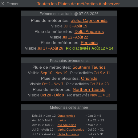
X
Toutes les Pluies de météorites à observer
Fermer
Événements actuels @ 07-08-2026
Pluie de météorites:
alpha Capricornids
Visible
Jul 3 - Août 15
Pluie de météorites:
Delta Aquariids
Visible
Jul 12 - Août 22
Pluie de météorites:
Perseids
Visible
Jul 17 - Août 26
Pic d'activités Août 12 > 14
Prochains événements
Pluie de météorites:
Southern Taurids
Visible
Sep 10 - Nov 19
Pic d'activités
Oct 9 > 11
Pluie de météorites:
Orionids
Visible
Oct 2 - Nov 7
Pic d'activités
Oct 21 > 23
Pluie de météorites:
Northern Taurids
Visible
Oct 20 - Déc 9
Pic d'activités
Nov 11 > 13
Météorites cette année
Déc 28 > Jan 12
Quadrantids
↑ Jan 3 > 5
Avr 16 > Mai 1
Lyrids
↑ Avr 21 > 23
Avr 19 > Mai 29
eta Aquariids
↑ Mai 5 > 7
Jul 3 > Août 15
alpha Capricornids
↑ Jul 29 > 31
Jul 12 > Août 22
Delta Aquariids
↑ Jul 29 > 31