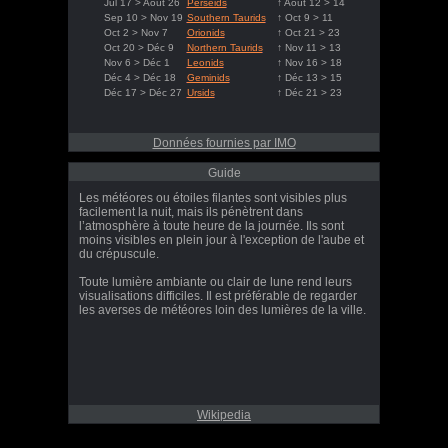
Jul 17 > Août 26
Perseids
↑ Août 12 > 14
Sep 10 > Nov 19
Southern Taurids
↑ Oct 9 > 11
Oct 2 > Nov 7
Orionids
↑ Oct 21 > 23
Oct 20 > Déc 9
Northern Taurids
↑ Nov 11 > 13
Nov 6 > Déc 1
Leonids
↑ Nov 16 > 18
Déc 4 > Déc 18
Geminids
↑ Déc 13 > 15
Déc 17 > Déc 27
Ursids
↑ Déc 21 > 23
Données fournies par IMO
Guide
Les météores ou étoiles filantes sont visibles plus
facilement la nuit, mais ils pénètrent dans
l’atmosphère à toute heure de la journée. Ils sont
moins visibles en plein jour à l'exception de l'aube et
du crépuscule.
Toute lumière ambiante ou clair de lune rend leurs
visualisations difficiles. Il est préférable de regarder
les averses de météores loin des lumières de la ville.
Wikipedia