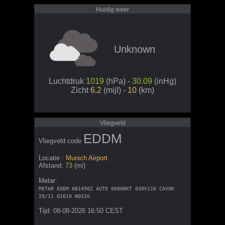
Huidig weer
Unknown
Luchtdruk
1019
(hPa) -
30.09
(inHg)
Zicht
6.2
(mijl) -
10
(km)
Vliegveld
EDDM
Vliegveld code
Locatie :
Munich Airport
Afstand:
73
(mi)
Metar:
METAR EDDM 081450Z AUTO 06008KT 030V110 CAVOK
29/11 Q1019 NOSIG
Tijd: 08-08-2026 16:50 CEST