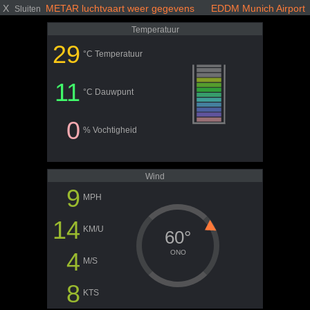
X
METAR luchtvaart weer gegevens EDDM Munich Airport
Sluiten
Temperatuur
29
°C Temperatuur
11
°C Dauwpunt
0
% Vochtigheid
Wind
9
MPH
14
KM/U
60°
4
ONO
M/S
8
KTS