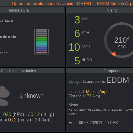
Datos meteorológicos de aviación METAR EDDM Munich Airp
Temperatura
Viento
3
M/S
peratura
6
MPH
o de rocío
210°
10
KM/H
SSO
edad
5
NUDO
Condiciones actuales
Aeropuerto
EDDM
Código de aeropuerto
localidad:
Munich Airport
Unknown
Distancia:
73
(km)
Metar:
METAR EDDM 061820Z AUTO 21005KT CAVO
n
1020
(hPa) -
30.12
(inHg)
NOSIG
lidad
6.2
(milla) -
10
(km)
Hora: 06-08-2026 20:20 CEST