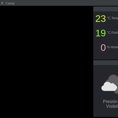
X
Cerrar
23
°C Tem
19
°C Punt
0
% Hum
Presió
Visibi