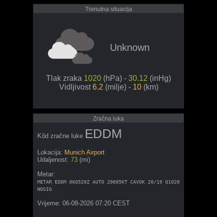
Trenutna situacija
Unknown
Tlak zraka
1020
(hPa) -
30.12
(inHg)
Vidljivost
6.2
(milje) -
10
(km)
Zračna luka
EDDM
Kôd zračne luke
Lokacija:
Munich Airport
Udaljenost:
73
(mi)
Metar:
METAR EDDM 060520Z AUTO 20005KT CAVOK 20/19 Q1020
NOSIG
Vrijeme: 06-08-2026 07:20 CEST