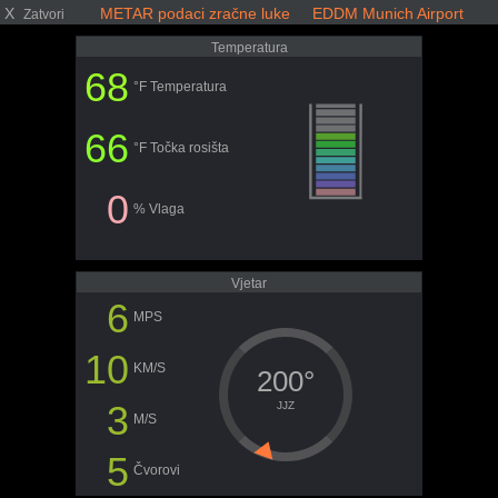
X
METAR podaci zračne luke EDDM Munich Airport
Zatvori
Temperatura
68
°F Temperatura
66
°F Točka rosišta
0
% Vlaga
Vjetar
6
MPS
10
KM/S
200°
3
JJZ
M/S
5
Čvorovi