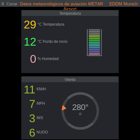
X
Datos meteorológicos de aviación METAR EDDM Munich
Cerrar
Airport
Temperatura
29
°C Temperatura
12
°C Punto de rocío
0
% Humedad
Viento
11
KM/H
7
MPH
280°
3
O
M/S
6
NUDO