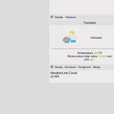
Detalje
- Tekstove
Trenutno
Unknown
Temperatura
18.8
°C
Brzina vetra-Udar vetra
1.3-4.9
m/s
UVI
n/a
Istorija
- Aerodrom
- Zemljotresi
- Munja
WeatherLink Cloud
v2 API