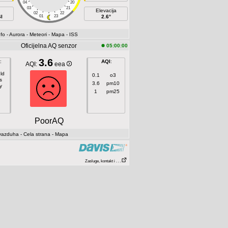
04
20
03
21
Elevacija
02
22
I
01
23
2.6°
fo
- Aurora
- Meteori
- Mapa
- ISS
Oficijelna AQ senzor
05:00:00
3.6
:
AQI
:
AQI:
eea
ld
0.1
o3
s
3.6
pm10
y
1
pm25
PoorAQ
 vazduha
- Cela strana
- Mapa
Zasluge, kontakt i . . .