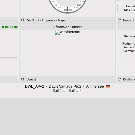
976
1024
973
1027
Azimut
|
970
1030
69.7° IS
964
1036
Grafikoni
- Prognoza
- Mapa
Mesec in
UživoWebKamera
06:20:00
Stanica
Rothenfe
Andech
German
Uvećaj
Kvalitet
DWL_APv2 - Davis Vantage Pro2 - Ammersee
Sail fast - Sail safe