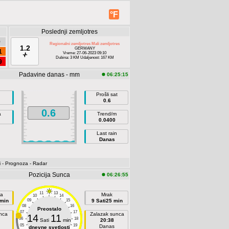
°F
Poslednji zemljotres
9
Regionalni zemljotres Mali zemljotres
1.2
GERMANY
1
Vreme: 27-06-2023 09:10
Dubina: 3 KM Udaljenost: 167 KM
9
Padavine danas - mm
06:25:15
Prošli sat
0.6
0.6
a
Trend/m
0.0400
Last rain
Danas
i
- Prognoza
- Radar
Pozicija Sunca
06:26:55
11
13
a
Mrak
10
14
 min
09
15
9 Sati25 min
08
16
Preostalo
07
17
nca
Zalazak sunca
14
11
06
18
Sati
min
20:38
05
19
Danas
dnevne svetlosti