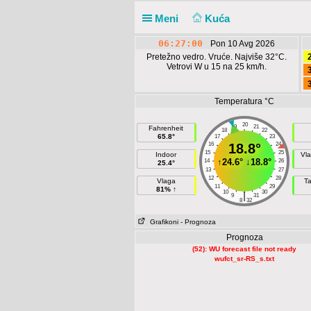
Meni
Kuća
06:27:01
Pon 10 Avg 2026
Pretežno vedro. Vruće. Najviše 32°C.
Vetrovi W u 15 na 25 km/h.
Temperatura °C
20
19
21
Fahrenheit
18
22
65.8°
17
23
16
18.8°
24
15
25
Indoor
Vla
↑
24.6°
↓
18.8°
14
26
25.4°
13
27
12
28
Vlaga
T
11
29
81% ↑
10
30
|
9
31
8
32
Grafikoni
- Prognoza
Prognoza
(52): WU forecast file not ready
wufct_sr-RS_s.txt