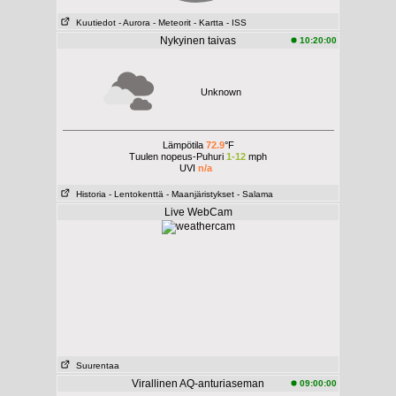
Kuutiedot
- Aurora
- Meteorit
- Kartta
- ISS
Nykyinen taivas
10:20:00
Unknown
Lämpötila
72.9
°F
Tuulen nopeus-Puhuri
1-12
mph
UVI
n/a
Historia
- Lentokenttä
- Maanjäristykset
- Salama
Live WebCam
Suurentaa
Virallinen AQ-anturiaseman
09:00:00