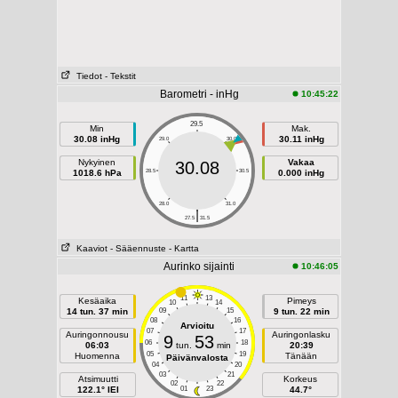
Tiedot
- Tekstit
Barometri - inHg
10:45:22
29.5
Min
Mak.
30.08 inHg
30.11 inHg
29.0
30.0
Nykyinen
Vakaa
30.08
1018.6 hPa
28.5
30.5
0.000 inHg
28.0
31.0
|
27.5
31.5
Kaaviot
- Sääennuste
- Kartta
Aurinko sijainti
10:46:05
11
13
Kesäaika
Pimeys
10
14
14 tun. 37 min
09
15
9 tun. 22 min
08
16
Arvioitu
07
17
Auringonnousu
Auringonlasku
9
53
06
18
06:03
tun.
min
20:39
05
19
Huomenna
Tänään
Päivänvalosta
04
20
03
21
Atsimuutti
Korkeus
02
22
122.1° IEI
01
23
44.7°