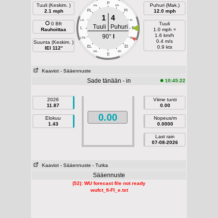
P
Tuuli (Keskim. )
Puhuri (Mak.)
PPL
PPI
2.1 mph
PL
PI
12.0 mph
1
4
LPL
IPI
0 Bft
Tuuli
Tuuli
Puhuri
L
E
Rauhoittaa
1.0 mph =
1.6 km/h
90°
I
LESL
IEI
0.4 m/s
Suunta (Keskim. )
EL
EI
0.9 kts
IEI 112°
EEL
EEI
E
Kaaviot
- Sääennuste
Sade tänään - in
10:45:22
2026
Viime tunti
11.87
0.00
0.00
Elokuu
Nopeus/m
1.43
0.0000
Last rain
07-08-2026
Kaaviot
- Sääennuste
- Tutka
Sääennuste
(52): WU forecast file not ready
wufct_fi-FI_e.txt