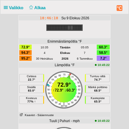
Valikko
Alkaa
°C
10:46:10
Su 9 Elokuu 2026
Enimmäislämpötila °F
72.9°
60.3°
10:35
Tänään
05:05
94.3°
58.5°
4
Elokuu
7
95.2°
7.2°
30 Heinäkuu
2026
6 Tammikuu
Lämpötila °F
10:45:22
70
68
72
Celsius
Tuntuu siltä
66
74
22.7°
74.7°
64
76
62
72.9°
78
60
80
Sisällä
Märkä polttimo
↑
72.9°
↓
60.3°
58
82
83.0°
68.5°
56
84
54
86
Kosteus
Kastepiste
52
88
77% ↑
65.5°
50
90
|
48
92
46
94
Kaaviot
- Sääennuste
Tuuli | Puhuri - mph
10:45:22