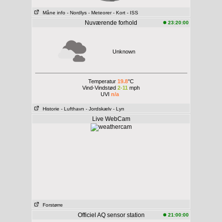
Måne info
- Nordlys
- Meteorer
- Kort
- ISS
Nuværende forhold
23:20:00
Unknown
Temperatur
19.8
°C
Vind-Vindstød
2-11
mph
UVI
n/a
Historie
- Lufthavn
- Jordskælv
- Lyn
Live WebCam
Forstørre
Officiel AQ sensor station
21:00:00