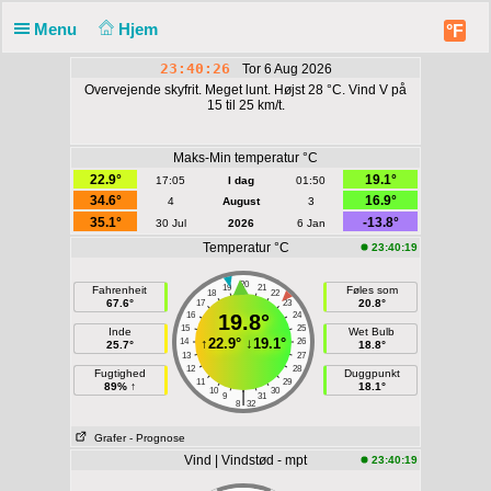
Menu
Hjem
°F
23:40:26
Tor 6 Aug 2026
Overvejende skyfrit. Meget lunt. Højst 28 °C. Vind V på
15 til 25 km/t.
Maks-Min temperatur °C
22.9°
19.1°
17:05
I dag
01:50
34.6°
16.9°
4
August
3
35.1°
-13.8°
30 Jul
2026
6 Jan
Temperatur °C
23:40:19
20
19
21
Fahrenheit
Føles som
18
22
67.6°
20.8°
17
23
16
19.8°
24
15
25
Inde
Wet Bulb
↑
22.9°
↓
19.1°
14
26
25.7°
18.8°
13
27
12
28
Fugtighed
Duggpunkt
11
29
89% ↑
18.1°
10
30
|
9
31
8
32
Grafer
- Prognose
Vind | Vindstød - mpt
23:40:19