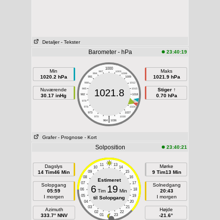
Detaljer
- Tekster
Barometer - hPa
23:40:19
1000
Min
Maks
997
1003
994
1006
1020.2 hPa
1021.9 hPa
991
1009
988
1012
Nuværende
985
1015
Stiger ↑
1021.8
30.17 inHg
982
1018
0.70 hPa
979
1021
976
1024
973
1027
|
970
1030
964
1036
Grafer
- Prognose
- Kort
Solposition
23:40:21
11
13
Dagslys
Mørke
10
14
14 Tim46 Min
09
15
9 Tim13 Min
08
16
Estimeret
07
17
Solopgang
Solnedgang
6
19
06
18
05:59
Tim
Min
20:43
05
19
I morgen
I morgen
til Solopgang
04
20
03
21
Azimuth
Højde
02
22
333.7° NNV
01
23
-21.6°