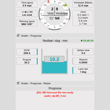
N
Vind (gns)
Vindstød (Maks)
NNV
NNØ
3.9 mpt
NV
NØ
11.0 mpt
2
8
VNV
ØNØ
1 Bft
Vind
Vind
Vindstød
V
E
Let vind
2.0 mph =
3.2 km/h
51°
NØ
VSV
ØSØ
0.9 m/s
Retning (gns)
SV
SØ
1.7 kts
NNV 335°
SSV
SSØ
S
Grafer
- Prognose
Nedbør i dag - mm
23:40:19
2026
Sidste time
299.4
0.0
10.2
August
Rate/m
34.2
0.0000
Last rain
I dag
Grafer
- Prognose
- Radar
Prognose
(52): WU forecast file not ready
wufct_da-DK_h.txt