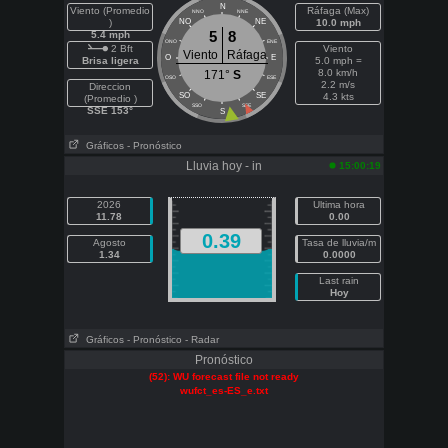
N
Viento (Promedio
Ráfaga (Max)
NNO
NNE
)
NO
NE
10.0 mph
5
8
5.4 mph
ONO
ENE
2 Bft
Viento
Viento
Ráfaga
O
E
Brisa ligera
5.0 mph =
8.0 km/h
171°
S
OSO
ESE
2.2 m/s
Direccion
SO
SE
4.3 kts
(Promedio )
SSO
SSE
SSE 153°
S
Gráficos
- Pronóstico
Lluvia hoy - in
15:00:19
2026
Ultima hora
11.78
0.00
0.39
Agosto
Tasa de lluvia/m
1.34
0.0000
Last rain
Hoy
Gráficos
- Pronóstico
- Radar
Pronóstico
(52): WU forecast file not ready
wufct_es-ES_e.txt