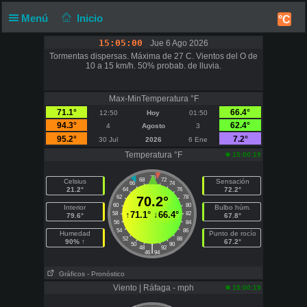
Menú
Inicio
°C
15:05:01
Jue 6 Ago 2026
Tormentas dispersas. Máxima de 27 C. Vientos del O de
10 a 15 km/h. 50% probab. de lluvia.
Max-MinTemperatura °F
71.1°
66.4°
12:50
Hoy
01:50
94.3°
62.4°
4
Agosto
3
95.2°
7.2°
30 Jul
2026
6 Ene
Temperatura °F
15:00:19
70
68
72
Celsius
Sensación
66
74
21.2°
72.2°
64
76
62
70.2°
78
60
80
Interior
Bulbo húm.
↑
71.1°
↓
66.4°
58
82
79.6°
67.8°
56
84
54
86
Humedad
Punto de rocío
52
88
90% ↑
67.2°
50
90
|
48
92
46
94
Gráficos
- Pronóstico
Viento | Ráfaga - mph
15:00:19