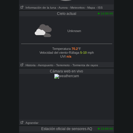
Información de la luna
- Aurora
- Meteoritos
- Mapa
- ISS
Cielo actual
14:50:00
Unknown
Temperatura
70.2
°F
Velocidad del viento-Ráfaga
5-10
mph
UVI
n/a
Historia
- Aeropuerto
- Terremoto
- Tormenta de rayos
Cámara web en vivo
Agrandar
Estación oficial de sensores AQ
13:00:00