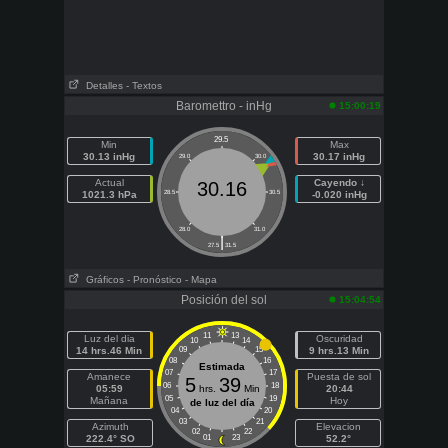
Detalles
- Textos
Baromettro - inHg
15:00:19
29.5
Min
Max
30.13 inHg
30.17 inHg
29.0
30.0
Actual
Cayendo ↓
30.16
1021.3 hPa
28.5
30.5
-0.020 inHg
28.0
31.0
|
27.5
31.5
Gráficos
- Pronóstico
- Mapa
Posición del sol
15:04:54
11
13
Luz del dia
Oscuridad
10
14
14 hrs.46 Min
09
15
9 hrs.13 Min
08
16
Estimada
07
17
Amanece
Puesta de sol
5
39
06
18
05:59
hrs.
Min
20:44
05
19
Mañana
Hoy
de luz del día
04
20
03
21
Azimuth
Elevacion
02
22
222.4° SO
01
23
52.2°