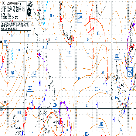
X
Zatvori