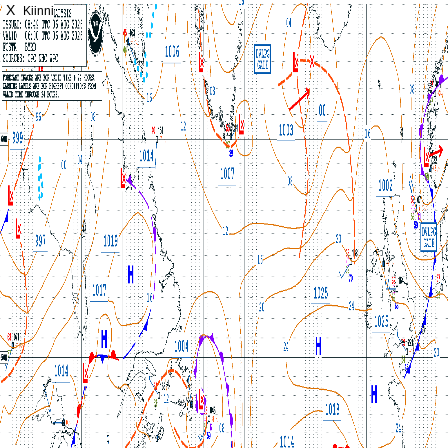
X
Kiinni