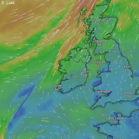
X
Lukk