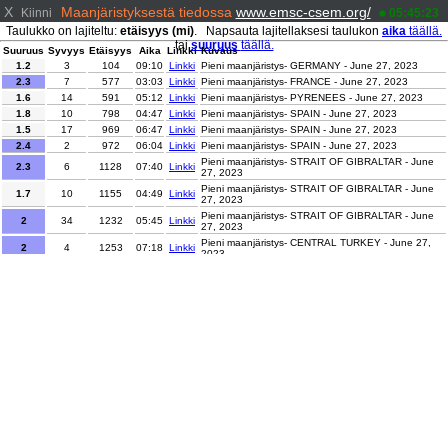
X
Maanjäristyksestä tiedossa
www.emsc-csem.org/
Kiinni
05:45:23
Taulukko on lajiteltu:
etäisyys (mi)
. Napsauta lajitellaksesi taulukon
aika
täällä.
tai
suuruus
täällä.
Suuruus
Syvyys
Etäisyys
Aika
Linkki
Kuvaus
1.2
3
104
09:10
Linkki
Pieni maanjäristys- GERMANY - June 27, 2023
2.3
7
577
03:03
Linkki
Pieni maanjäristys- FRANCE - June 27, 2023
1.6
14
591
05:12
Linkki
Pieni maanjäristys- PYRENEES - June 27, 2023
1.8
10
798
04:47
Linkki
Pieni maanjäristys- SPAIN - June 27, 2023
1.5
17
969
06:47
Linkki
Pieni maanjäristys- SPAIN - June 27, 2023
2.4
2
972
06:04
Linkki
Pieni maanjäristys- SPAIN - June 27, 2023
Pieni maanjäristys- STRAIT OF GIBRALTAR - June
2.3
6
1128
07:40
Linkki
27, 2023
Pieni maanjäristys- STRAIT OF GIBRALTAR - June
1.7
10
1155
04:49
Linkki
27, 2023
Pieni maanjäristys- STRAIT OF GIBRALTAR - June
2
34
1232
05:45
Linkki
27, 2023
Pieni maanjäristys- CENTRAL TURKEY - June 27,
2
4
1253
07:18
Linkki
2023
Pieni maanjäristys- CENTRAL TURKEY - June 27,
2.1
2
1442
03:30
Linkki
2023
Pieni maanjäristys- CENTRAL TURKEY - June 27,
3.4
5
1443
04:08
Linkki
2023
Pieni maanjäristys- CENTRAL TURKEY - June 27,
2
5
1457
02:28
Linkki
2023
Pieni maanjäristys- CENTRAL TURKEY - June 27,
2.2
10
1493
03:47
Linkki
2023
Pieni maanjäristys- CENTRAL TURKEY - June 27,
2.6
6
1505
08:34
Linkki
2023
Pieni maanjäristys- CENTRAL TURKEY - June 27,
2
9
1510
06:26
Linkki
2023
Pieni maanjäristys- EASTERN TURKEY - June 27,
2.1
16
1529
05:05
Linkki
2023