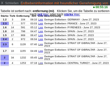
X
Erdbebeninformation mit freundlicher Genehmigung von
Schließen
www.emsc-csem.org/
08:55:16
Tabelle ist sortiert nach:
entfernung (mi)
. Klicken Sie, um die Tabelle zu sortieren
nach
zeit
Hier.
oder nach
stärke
Hier.
Stärke
Tiefe
Entfernung
Zeit
Link
Beschreibung
1.2
3
104
09:10
Link
Geringer Erdbeben- GERMANY - June 27, 2023
2.3
7
577
03:03
Link
Geringer Erdbeben- FRANCE - June 27, 2023
1.6
14
591
05:12
Link
Geringer Erdbeben- PYRENEES - June 27, 2023
1.8
10
798
04:47
Link
Geringer Erdbeben- SPAIN - June 27, 2023
1.5
17
969
06:47
Link
Geringer Erdbeben- SPAIN - June 27, 2023
2.4
2
972
06:04
Link
Geringer Erdbeben- SPAIN - June 27, 2023
Geringer Erdbeben- STRAIT OF GIBRALTAR - June 27,
2.3
6
1128
07:40
Link
2023
Geringer Erdbeben- STRAIT OF GIBRALTAR - June 27,
1.7
10
1155
04:49
Link
2023
Geringer Erdbeben- STRAIT OF GIBRALTAR - June 27,
2
34
1232
05:45
Link
2023
2
4
1253
07:18
Link
Geringer Erdbeben- CENTRAL TURKEY - June 27, 2023
2.1
2
1442
03:30
Link
Geringer Erdbeben- CENTRAL TURKEY - June 27, 2023
3.4
5
1443
04:08
Link
Geringer Erdbeben- CENTRAL TURKEY - June 27, 2023
2
5
1457
02:28
Link
Geringer Erdbeben- CENTRAL TURKEY - June 27, 2023
2.2
10
1493
03:47
Link
Geringer Erdbeben- CENTRAL TURKEY - June 27, 2023
2.6
6
1505
08:34
Link
Geringer Erdbeben- CENTRAL TURKEY - June 27, 2023
2
9
1510
06:26
Link
Geringer Erdbeben- CENTRAL TURKEY - June 27, 2023
2.1
16
1529
05:05
Link
Geringer Erdbeben- EASTERN TURKEY - June 27, 2023
Geringer Erdbeben- GEORGIA (SAK'ART'VELO) - June
3
10
1578
08:43
Link
27, 2023
2
15
1688
08:53
Link
Geringer Erdbeben- EASTERN TURKEY - June 27, 2023
3
5
1712
06:10
Link
Geringer Erdbeben- EASTERN TURKEY - June 27, 2023
Geringer Erdbeben- AZORES ISLANDS, PORTUGAL -