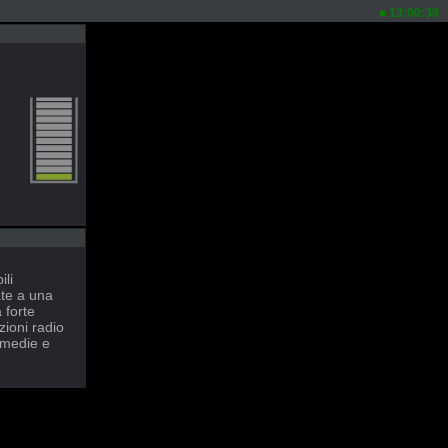
13:00:38
ili
te a una
 forte
zioni radio
 medie e