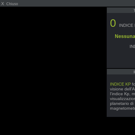
X
Chiuso
0
INDICE
Nessuna
IN
INDICE KP
fo
visione dell'
l'indice Kp, m
visualizzazion
planetario di
magnetometri