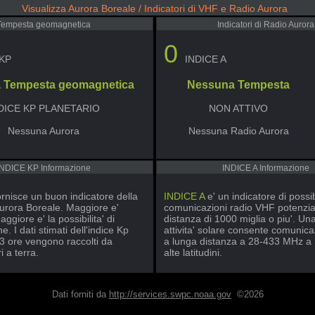
Visualizza Aurora Boreale / Indicatori di VHF e Radio Aurora
Tempesta geomagnetica
Indicatori di Radio Aurora
0
 KP
INDICE A
 Tempesta geomagnetica
Nessuna Tempesta
DICE KP PLANETARIO
NON ATTIVO
Nessuna Aurora
Nessuna Radio Aurora
INDICE KP Informazione
INDICE A Informazione
rnisce un buon indicatore della
INDICE A
e' un indicatore di possib
Aurora Boreale. Maggiore e'
comunicazioni radio VHF potenzia
aggiore e' la possibilita' di
distanza di 1000 miglia o piu'. Una
e. I dati stimati dell'indice Kp
attivita' solare consente comunica
 3 ore vengono raccolti da
a lunga distanza a 28-433 MHz a
 a terra.
alte latitudini.
Dati forniti da
http://services.swpc.noaa.gov
©2026