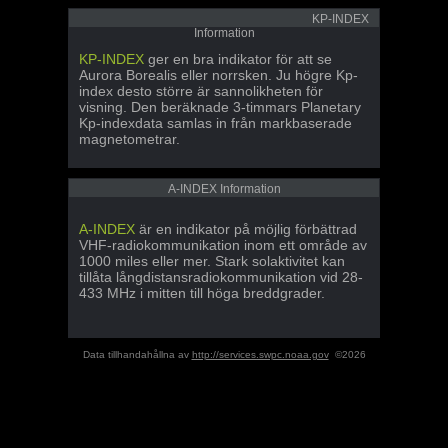
KP-INDEX
Information
KP-INDEX
ger en bra indikator för att se
Aurora Borealis eller norrsken. Ju högre Kp-
index desto större är sannolikheten för
visning. Den beräknade 3-timmars Planetary
Kp-indexdata samlas in från markbaserade
magnetometrar.
A-INDEX Information
A-INDEX
är en indikator på möjlig förbättrad
VHF-radiokommunikation inom ett område av
1000 miles eller mer. Stark solaktivitet kan
tillåta långdistansradiokommunikation vid 28-
433 MHz i mitten till höga breddgrader.
Data tillhandahållna av
http://services.swpc.noaa.gov
©2026