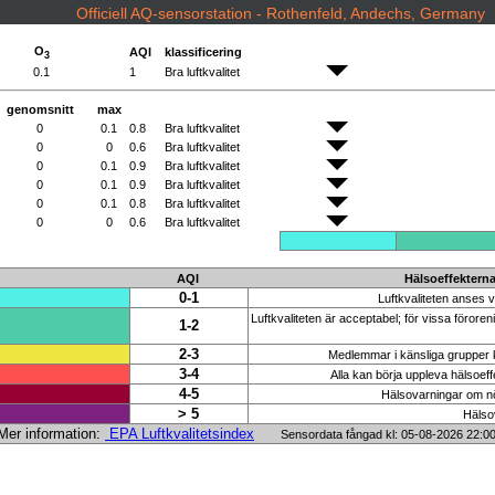
Officiell AQ-sensorstation - Rothenfeld, Andechs, Germany
O
AQI
klassificering
3
0.1
1
Bra luftkvalitet
genomsnitt
max
0
0.1
0.8
Bra luftkvalitet
0
0
0.6
Bra luftkvalitet
0
0.1
0.9
Bra luftkvalitet
0
0.1
0.9
Bra luftkvalitet
0
0.1
0.8
Bra luftkvalitet
0
0
0.6
Bra luftkvalitet
AQI
Hälsoeffektern
0-1
Luftkvaliteten anses va
Luftkvaliteten är acceptabel; för vissa föroren
1-2
2-3
Medlemmar i känsliga grupper k
3-4
Alla kan börja uppleva hälsoeff
4-5
Hälsovarningar om nöd
> 5
Hälsov
er information:
EPA Luftkvalitetsindex
Sensordata fångad kl: 05-08-2026 22: