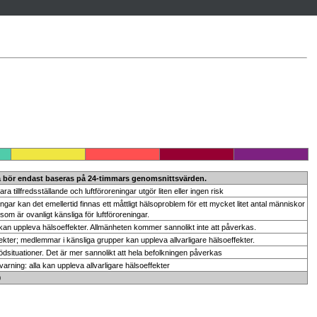
a bör endast baseras på 24-timmars genomsnittsvärden.
ra tillfredsställande och luftföroreningar utgör liten eller ingen risk
ingar kan det emellertid finnas ett måttligt hälsoproblem för ett mycket litet antal människor
som är ovanligt känsliga för luftföroreningar.
an uppleva hälsoeffekter. Allmänheten kommer sannolikt inte att påverkas.
ekter; medlemmar i känsliga grupper kan uppleva allvarligare hälsoeffekter.
situationer. Det är mer sannolikt att hela befolkningen påverkas
arning: alla kan uppleva allvarligare hälsoeffekter
00