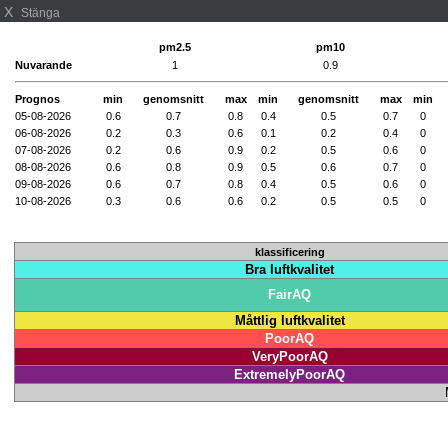
X
Stänga
pm2.5
pm10
Nuvarande
1
0.9
Prognos
min
genomsnitt
max
min
genomsnitt
max
min
05-08-2026
0.6
0.7
0.8
0.4
0.5
0.7
0
06-08-2026
0.2
0.3
0.6
0.1
0.2
0.4
0
07-08-2026
0.2
0.6
0.9
0.2
0.5
0.6
0
08-08-2026
0.6
0.8
0.9
0.5
0.6
0.7
0
09-08-2026
0.6
0.7
0.8
0.4
0.5
0.6
0
10-08-2026
0.3
0.6
0.6
0.2
0.5
0.5
0
klassificering
Bra luftkvalitet
FairAQ
Måttlig luftkvalitet
PoorAQ
VeryPoorAQ
ExtremelyPoorAQ
M