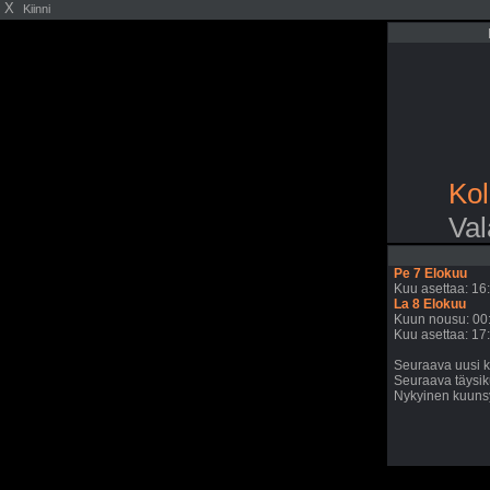
X
Kiinni
Kol
Val
Pe 7 Elokuu
Kuu asettaa: 16
La 8 Elokuu
Kuun nousu: 00
Kuu asettaa: 17
Seuraava uusi k
Seuraava täysik
Nykyinen kuunsy