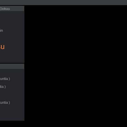
 Elokuu
in
su
untia )
ia )
untia )