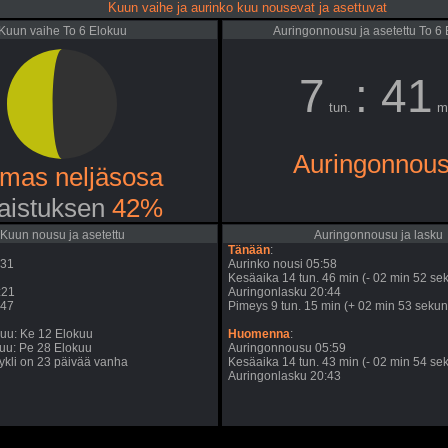
Kuun vaihe ja aurinko kuu nousevat ja asettuvat
Kuun vaihe To 6 Elokuu
Auringonnousu ja asetettu To 6
7
: 41
tun.
m
Auringonnou
mas neljäsosa
aistuksen
42%
Kuun nousu ja asetettu
Auringonnousu ja lasku
Tänään
:
:31
Aurinko nousi 05:58
Kesäaika 14 tun. 46 min (- 02 min 52 sek
:21
Auringonlasku 20:44
:47
Pimeys 9 tun. 15 min (+ 02 min 53 sekunt
uu: Ke 12 Elokuu
Huomenna
:
uu: Pe 28 Elokuu
Auringonnousu 05:59
kli on 23 päivää vanha
Kesäaika 14 tun. 43 min (- 02 min 54 sek
Auringonlasku 20:43