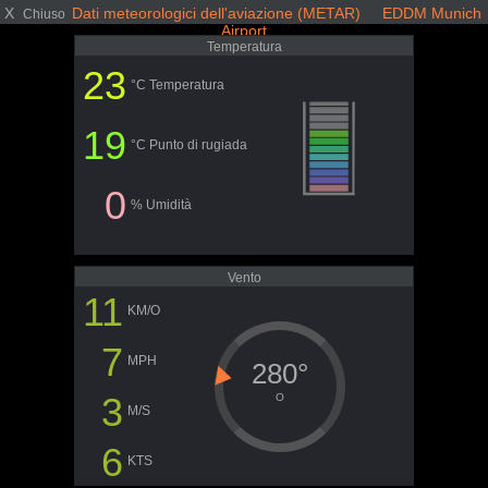
X
Dati meteorologici dell'aviazione (METAR) EDDM Munich
Chiuso
Airport
Temperatura
23
°C Temperatura
19
°C Punto di rugiada
0
% Umidità
Vento
11
KM/O
7
MPH
280°
3
O
M/S
6
KTS