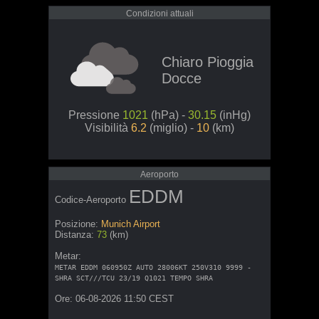
Condizioni attuali
Chiaro Pioggia
Docce
Pressione
1021
(hPa) -
30.15
(inHg)
Visibilità
6.2
(miglio) -
10
(km)
Aeroporto
EDDM
Codice-Aeroporto
Posizione:
Munich Airport
Distanza:
73
(km)
Metar:
METAR EDDM 060950Z AUTO 28006KT 250V310 9999 -
SHRA SCT///TCU 23/19 Q1021 TEMPO SHRA
Ore: 06-08-2026 11:50 CEST