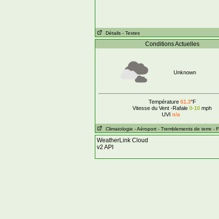
Détails
- Textes
Conditions Actuelles
Unknown
Température
61.3
°F
Vitesse du Vent -Rafale
0-10
mph
UVI
n/a
Climatologie
- Aéroport
- Tremblements de terre
- 
WeatherLink Cloud
v2 API