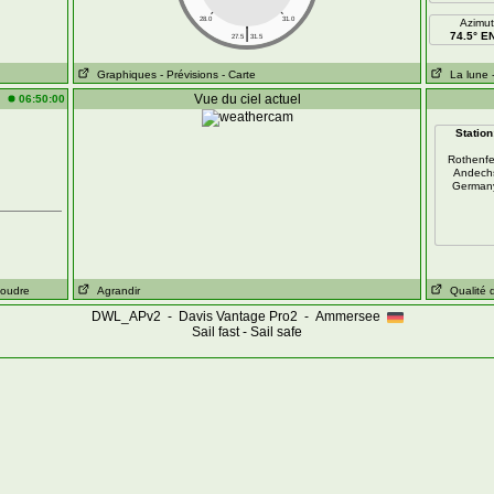
28.0
31.0
Azimut
|
74.5° E
27.5
31.5
Graphiques
- Prévisions
- Carte
La lune
Vue du ciel actuel
06:50:00
Station
Rothenfe
Andech
German
Foudre
Agrandir
Qualité de
DWL_APv2 - Davis Vantage Pro2 - Ammersee
Sail fast - Sail safe