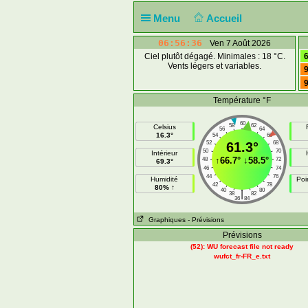
Menu
Accueil
06:56:36
Ven 7 Août 2026
Ciel plutôt dégagé. Minimales : 18 °C.
6
Vents légers et variables.
9
9
Température °F
60
58
62
Celsius
56
64
16.3°
54
66
52
61.3°
68
50
70
Intérieur
↑
66.7°
↓
58.5°
48
72
69.3°
46
74
44
76
Humidité
Poi
42
78
80% ↑
40
80
|
38
82
36
84
Graphiques
- Prévisions
Prévisions
(52): WU forecast file not ready
wufct_fr-FR_e.txt