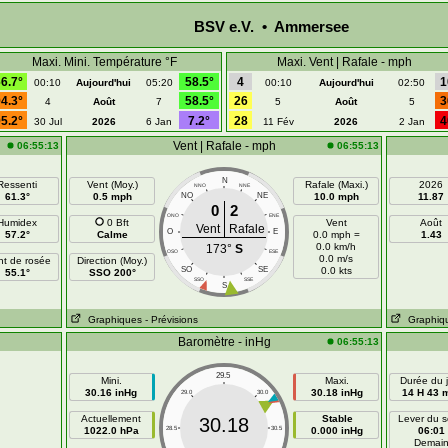
BSV e.V. • Ammersee
Maxi. Mini. Température °F
Maxi. Vent | Rafale - mph
6.7°
58.5°
4
1
00:10
Aujourd'hui
05:20
00:10
Aujourd'hui
02:50
4.3°
58.5°
26
3
4
Août
7
5
Août
5
5.2°
7.2°
28
4
30 Jul
2026
6 Jan
11 Fév
2026
2 Jan
Vent | Rafale - mph
06:55:13
06:55:13
N
Ressenti
Vent (Moy.)
Rafale (Maxi.)
2026
NNO
NNE
61.3°
0.5 mph
NO
NE
10.0 mph
11.87
0
2
ONO
ENE
Humidex
0 Bft
Vent
Août
Vent
Rafale
O
E
57.2°
Calme
0.0 mph =
1.43
0.0 km/h
173°
S
OSO
ESE
0.0 m/s
nt de rosée
Direction (Moy.)
SO
SE
0.0 kts
55.1°
SSO 200°
SSO
SSE
S
Graphiques
- Prévisions
Graphiq
Baromètre - inHg
06:55:13
29.5
Mini.
Maxi.
Durée du j
30.16 inHg
30.18 inHg
14 H 43 
29.0
30.0
Actuellement
Stable
Lever du so
30.18
1022.0 hPa
28.5
30.5
0.000 inHg
06:01
Demai