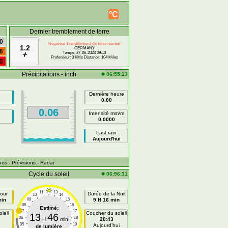
°C
Dernier tremblement de terre
0
Régional Tremblement de terre mineur
1.2
GERMANY
6
Temps: 27-06-2023 09:10
Profondeur: 3 KMs Distance: 104 Miles
0
Précipitations - inch
06:55:13
Dernière heure
0.00
0.06
Intensité mm/m
0.0000
Last rain
Aujourd'hui
ues
- Prévisions
- Radar
Cycle du soleil
06:56:31
11
13
our
Durée de la Nuit
10
14
min
09
15
9 H 16 min
08
16
Estimé:
07
17
leil
Coucher du soleil
13
46
06
18
H
min
20:43
05
19
n
Aujourd'hui
de lumière