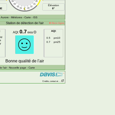
04
20
03
21
Élévation
02
22
NE
01
23
8°
- Aurore
- Météores
- Carte
- ISS
Station de détection de l'air
Hors ligne
0.7
:
AQI
:
AQI:
eea
ld
0.5
pm10
s
0.7
pm25
y
Bonne qualité de l'air
 l'air
- Nouvelle page
- Carte
Crédits, contact et . . .