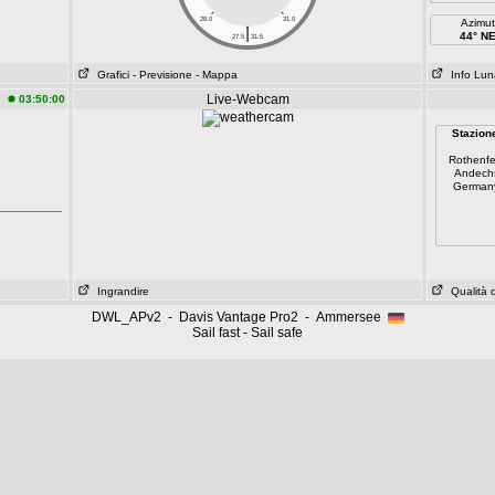
28.0
31.0
Azimut
|
44° N
27.5
31.5
Grafici
- Previsione
- Mappa
Info Lun
Live-Webcam
03:50:00
Stazion
Rothenfe
Andech
German
Ingrandire
Qualità de
DWL_APv2 - Davis Vantage Pro2 - Ammersee
Sail fast - Sail safe