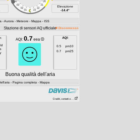
04
20
03
21
Elevazione
02
22
E
01
23
-14.4°
a
- Aurora
- Meteore
- Mappa
- ISS
Stazione di sensori AQ ufficiale
Disconnesso
0.7
e
:
AQI
:
AQI:
eea
ld
0.5
pm10
s
0.7
pm25
y
Buona qualità dell'aria
ll'aria
- Pagina completa
- Mappa
Crediti, contatti e . . .