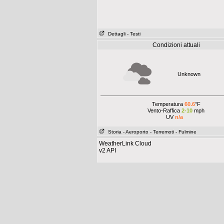
Dettagli
- Testi
Condizioni attuali
Unknown
Temperatura
60.6
°F
Vento-Raffica
2-10
mph
UV
n/a
Storia
- Aeroporto
- Terremoti
- Fulmine
WeatherLink Cloud
v2 API