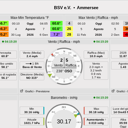
BSV e.V. • Ammersee
Max-Min Temperatura °F
Max Vento | Raffica - mph
66.7°
60.6°
4
1
00:10
Oggi
04:05
00:10
Oggi
02:50
94.3°
60.6°
26
3
4
Agosto
7
5
Agosto
5
95.2°
7.2°
28
4
30 Lug
2026
6 Gen
11 Feb
2026
2 Gen
Vento | Raffica - mph
04:15:20
04:15:20
N
ercepita
Vento (Media)
Raffica (Max)
2026
NNO
NNE
60.8°
2.4 mph
NO
NE
10.0 mph
11.87
2
5
ONO
ENE
lbo umido
1 Bft
Vento
Agosto
Vento
Raffica
O
E
58.1°
Bava di Vento
2.0 mph =
1.43
3.2 km/h
238°
OSO
OSO
ESE
0.9 m/s
o di rugiada
Direzione (Media)
SW
SE
1.7 kts
56.1°
NO 315°
SSW
SSE
S
Grafici
- Previsione
Grafici
-
Barometro - inHg
04:15:20
29.5
Min
Max
Luce del gi
30.16 inHg
30.18 inHg
14 Ore43 
29.0
30.0
Attuale
Aumentando ↑
Alba
30.17
1021.7 hPa
28.5
30.5
0.010 inHg
05:59
Oggi