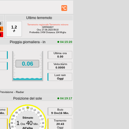
°C
Ultimo terremoto
0
Terremoto regionale Terremoto minore
1.2
GERMANY
6
Ore: 27-06-2023 09:10
Profondità: 3 KM Distanza: 104 Miglia
0
Pioggia giornaliera - in
04:15:20
Ultima ora
0.00
0.06
Velocità/m
0.0000
Last rain
Oggi
 Previsione
- Radar
Posizione del sole
04:19:17
11
13
orno
Buio
10
14
Min.
09
15
9 Ore16 Min.
08
16
Stimato
07
17
Tramonto
1
40
06
18
Ore
Min.
20:43
05
19
Oggi
All'alba