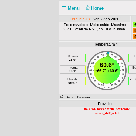
Menu
Home
04:19:24
Ven 7 Ago 2026
Poco nuvoloso. Molto caldo. Massime
28° C. Venti da NNE, da 10 a 15 km/h.
Temperatura °F
60
58
62
Celsius
P
56
64
15.9°
54
66
52
60.6°
68
50
70
Interna
Bu
↑
66.7°
↓
60.6°
48
72
73.1°
46
74
44
76
Umidità
Punt
42
78
85% ↑
40
80
|
38
82
36
84
Grafici
- Previsione
Previsione
(52): WU forecast file not ready
wufct_it-IT_e.txt