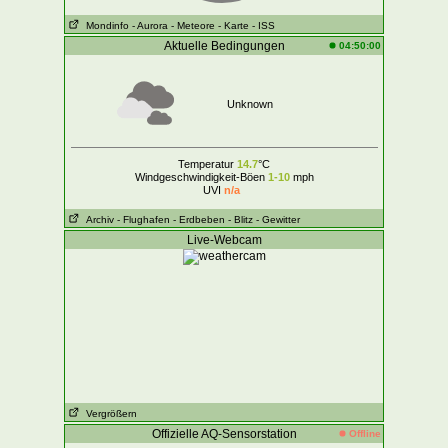
Mondinfo
- Aurora
- Meteore
- Karte
- ISS
Aktuelle Bedingungen
04:50:00
Unknown
Temperatur
14.7
°C
Windgeschwindigkeit-Böen
1-10
mph
UVI
n/a
Archiv
- Flughafen
- Erdbeben
- Blitz - Gewitter
Live-Webcam
Vergrößern
Offizielle AQ-Sensorstation
Offline