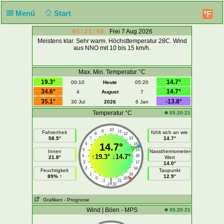
Menü
Start
°F
05:21:58
Frei 7 Aug 2026
Meistens klar. Sehr warm. Höchsttemperatur 28C. Wind
aus NNO mit 10 bis 15 km/h.
Max. Min. Temperatur °C
19.3°
14.7°
00:10
Heute
05:20
34.6°
14.7°
4
August
7
35.1°
-13.8°
30 Jul
2026
6 Jan
Temperatur °C
05:20:21
10
9
11
Fahrenheit
fühlt sich an wie
8
12
58.5°
14.7°
7
13
6
14.7°
14
5
15
Innen
Nassthermometer-
↑
19.3°
↓
14.7°
4
16
21.8°
Wert
3
17
14.0°
2
18
Feuchtigkeit
Taupunkt
1
19
89% ↑
12.9°
0
20
|
-1
21
-2
22
Grafiken
- Prognose
Wind | Böen - MPS
05:20:21