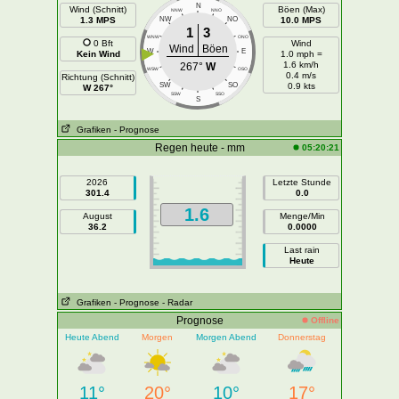
N
Wind (Schnitt)
Böen (Max)
NNW
NNO
1.3 MPS
NW
NO
10.0 MPS
1
3
WNW
ONO
0 Bft
Wind
Wind
Böen
W
E
Kein Wind
1.0 mph =
1.6 km/h
267°
W
WSW
OSO
0.4 m/s
Richtung (Schnitt)
SW
SO
0.9 kts
W 267°
SSW
SSO
S
Grafiken
- Prognose
Regen heute - mm
05:20:21
2026
Letzte Stunde
301.4
0.0
1.6
August
Menge/Min
36.2
0.0000
Last rain
Heute
Grafiken
- Prognose
- Radar
Prognose
Offline
Heute Abend
Morgen
Morgen Abend
Donnerstag
11°
20°
10°
17°