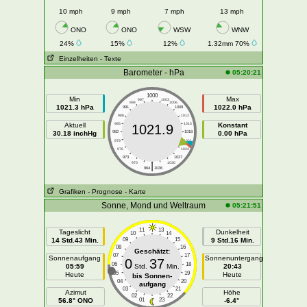
10 mph
9 mph
7 mph
13 mph
ONO
ONO
WSW
WNW
24%
15%
12%
1.32mm 70%
Einzelheiten
- Texte
Barometer - hPa
05:20:21
1000
Min
Max
997
1003
994
1006
1021.3 hPa
1022.0 hPa
991
1009
988
1012
Aktuell
985
1015
Konstant
1021.9
30.18 inchHg
982
1018
0.00 hPa
979
1021
976
1024
973
1027
|
970
1030
964
1036
Grafiken
- Prognose
- Karte
Sonne, Mond und Weltraum
05:21:51
11
13
Tageslicht
Dunkelheit
10
14
14 Std.43 Min.
09
15
9 Std.16 Min.
08
16
Geschätzt:
07
17
Sonnenaufgang
Sonnenuntergang
0
37
06
18
05:59
Std.
Min.
20:43
05
19
Heute
Heute
bis Sonnen-
04
20
aufgang
03
21
Azimut
Höhe
02
22
56.8° ONO
01
23
-6.4°