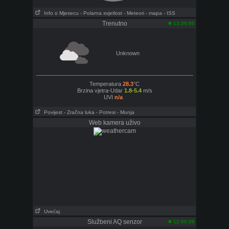
Info o Mjesecu
- Polarna svjetlost
- Meteori
- mapa
- ISS
Trenutno
13:50:00
Unknown
Temperatura
28.3
°C
Brzina vjetra-Udar
1.8-5.4
m/s
UVI
n/a
Povijest
- Zračna luka
- Potresi
- Munja
Web kamera uživo
Uvećaj
Službeni AQ senzor
12:00:00