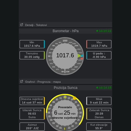
Detalji
- Tekstovi
Barometar - hPa
14:10:22
1000
Min
Max
997
1003
994
1006
1017.6 hPa
1019.7 hPa
991
1009
988
1012
Trenutno
985
1015
U padu ↓
1017.6
30.05 inHg
982
1018
-0.90 hPa
979
1021
976
1024
973
1027
|
970
1030
964
1036
Grafovi
- Prognoza
- mapa
Pozicija Sunca
14:14:15
11
13
Dnevna svjetlost
Mrak
10
14
14 sati 37 min
09
15
9 sati 22 min
08
16
Preostalo
07
17
Izlazak Sunca
Zalazak Sunca
6
25
06
18
06:03
sati
min
20:39
05
19
Sutra
Danas
dnevne svjetlosti
04
20
03
21
Azimut
Kut elevacije
02
22
203° JJZ
01
23
55.9°