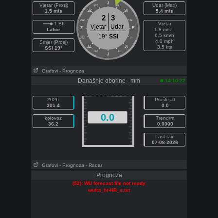
J
Vjetar (Prosj)
Udar (Max)
SSZ
SSI
1.5 m/s
SZ
SI
5.4 m/s
2
3
ZSZ
ISI
1 Bft
Vjetar
Vjetar
Udar
Z
E
Lahor
1.8 m/s =
6.5 km/h
19°
SSI
ZJZ
IJI
4.0 mph
Smjer (Prosj)
JZ
JI
3.5 kts
SSI 19°
JJZ
JJI
J
Grafovi
- Prognoza
Današnje oborine - mm
14:10:22
2026
Prošli sat
301.4
0.0
0.0
kolovoz
Trend/m
36.2
0.0000
Last rain
07-08-2026
Grafovi
- Prognoza
- Radar
Prognoza
(52): WU forecast file not ready
wufct_hr-HR_s.txt