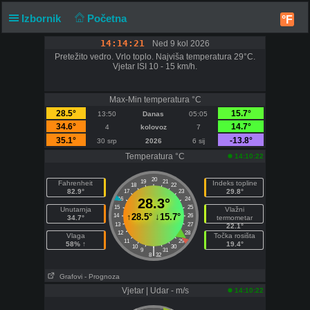
Izbornik
Početna
°F
14:14:21
Ned 9 kol 2026
Pretežito vedro. Vrlo toplo. Najviša temperatura 29°C.
Vjetar ISI 10 - 15 km/h.
Max-Min temperatura °C
28.5°
15.7°
13:50
Danas
05:05
34.6°
14.7°
4
kolovoz
7
35.1°
-13.8°
30 srp
2026
6 sij
Temperatura °C
14:10:22
20
19
21
Fahrenheit
Indeks topline
18
22
82.9°
29.8°
17
23
16
28.3°
24
15
25
Unutarnja
Vlažni
↑
28.5°
↓
15.7°
14
26
34.7°
termometar
13
27
22.1°
12
28
Vlaga
Točka rosišta
11
29
58% ↑
19.4°
10
30
|
9
31
8
32
Grafovi
- Prognoza
Vjetar | Udar - m/s
14:10:22